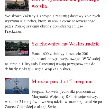
wojska
Wojskowe Zakłady Uzbrojenia realizują dostawy kolejnych
wyrzutni iLauncher, które stanowią element rozwijanego
przez Polskę systemu obrony powietrznej Pilica+.
Przekazani...
Szachownica na Wisłostradzie
Ponad 600 żołnierzy i przeszło 200
jednostek sprzętu wojskowego. W Wesołej
na terenie 1 Brygady Pancernej trwają przygotowania do
defilady z okazji Święta Wojska Polskieg...
Morska parada 15 sierpnia
Fregata, korweta, jednostki pomocnicze
Marynarki Wojennej RP i sił sojuszniczych –
w sumie 21 okrętów – wezmą udział w morskiej paradzie po
Zatoce Gdańskiej z okazji Świę...