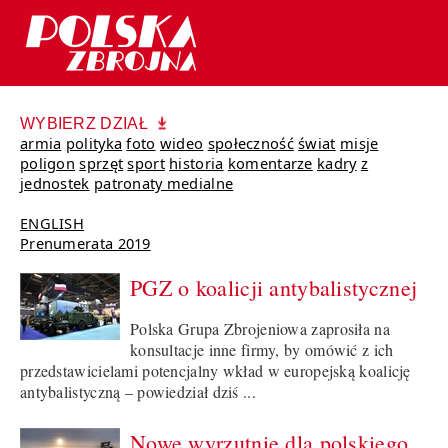
WYBIERZ DZIAŁ
armia
polityka
foto
wideo
społeczność
świat
misje
poligon
sprzęt
sport
historia
komentarze
kadry
z
jednostek
patronaty medialne
ENGLISH
Prenumerata 2019
PGZ o koalicji antybalistycznej
Polska Grupa Zbrojeniowa zaprosiła na
konsultacje inne firmy, by omówić z ich
przedstawicielami potencjalny wkład w europejską koalicję
antybalistyczną – powiedział dziś ...
Nowe wyrzutnie dla polskiego