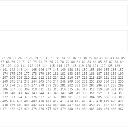
23
24
25
26
27
28
29
30
31
32
33
34
35
36
37
38
39
40
41
42
43
44
45
67
68
69
70
71
72
73
74
75
76
77
78
79
80
81
82
83
84
85
86
87
88
89
108
109
110
111
112
113
114
115
116
117
118
119
120
121
122
123
124
0
141
142
143
144
145
146
147
148
149
150
151
152
153
154
155
156
157
3
174
175
176
177
178
179
180
181
182
183
184
185
186
187
188
189
190
6
207
208
209
210
211
212
213
214
215
216
217
218
219
220
221
222
223
9
240
241
242
243
244
245
246
247
248
249
250
251
252
253
254
255
256
2
273
274
275
276
277
278
279
280
281
282
283
284
285
286
287
288
289
5
306
307
308
309
310
311
312
313
314
315
316
317
318
319
320
321
322
8
339
340
341
342
343
344
345
346
347
348
349
350
351
352
353
354
355
1
372
373
374
375
376
377
378
379
380
381
382
383
384
385
386
387
388
4
405
406
407
408
409
410
411
412
413
414
415
416
417
418
419
420
421
7
438
439
440
441
442
443
444
445
446
447
448
449
450
451
452
453
454
0
471
472
473
474
475
476
477
478
479
480
481
482
483
484
485
486
487
3