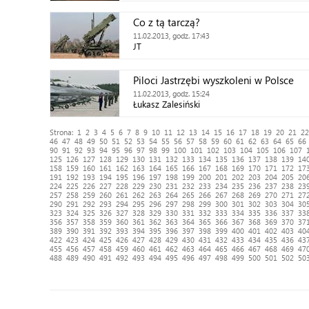
Co z tą tarczą?
11.02.2013, godz. 17:43
JT
Piloci Jastrzębi wyszkoleni w Polsce
11.02.2013, godz. 15:24
Łukasz Zalesiński
Strona:
1
2
3
4
5
6
7
8
9
10
11
12
13
14
15
16
17
18
19
20
21
22
46
47
48
49
50
51
52
53
54
55
56
57
58
59
60
61
62
63
64
65
66
90
91
92
93
94
95
96
97
98
99
100
101
102
103
104
105
106
107
125
126
127
128
129
130
131
132
133
134
135
136
137
138
139
14
158
159
160
161
162
163
164
165
166
167
168
169
170
171
172
17
191
192
193
194
195
196
197
198
199
200
201
202
203
204
205
20
224
225
226
227
228
229
230
231
232
233
234
235
236
237
238
23
257
258
259
260
261
262
263
264
265
266
267
268
269
270
271
27
290
291
292
293
294
295
296
297
298
299
300
301
302
303
304
30
323
324
325
326
327
328
329
330
331
332
333
334
335
336
337
33
356
357
358
359
360
361
362
363
364
365
366
367
368
369
370
37
389
390
391
392
393
394
395
396
397
398
399
400
401
402
403
40
422
423
424
425
426
427
428
429
430
431
432
433
434
435
436
43
455
456
457
458
459
460
461
462
463
464
465
466
467
468
469
47
488
489
490
491
492
493
494
495
496
497
498
499
500
501
502
50