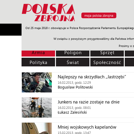
moja polska zbrojna
Od 25 maja 2018 r. obowiązuje w Polsce Rozporządzenie Parlamentu Europejskieg
Armia
Poligon
Sprzęt
Misje
Polityka
Prawo
W związku z powyższym przygotowaliśmy dla Państwa inform
Prosimy o 
Armia
Poligon
Sprzęt
Polityka
Świat
Społeczność
Najlepszy na skrzydłach „Jastrzębi”
16.02.2013, godz. 12:29
Bogusław Politowski
Junkers na razie zostaje na dnie
16.02.2013, godz. 08:01
Łukasz Zalesiński
Mniej wojskowych kapelanów
15.02.2013, godz. 13:47