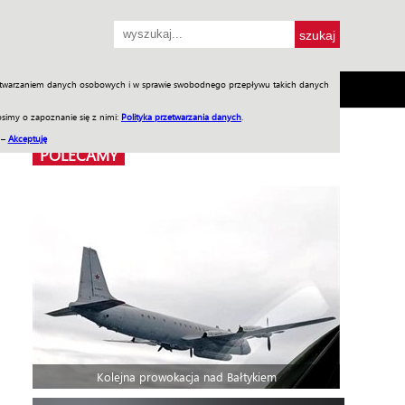
przetwarzaniem danych osobowych i w sprawie swobodnego przepływu takich danych
SH
SKLEP
Jednodniówki
Praca w WIW
simy o zapoznanie się z nimi:
Polityka przetwarzania danych
.
 –
Akceptuję
POLECAMY
Kolejna prowokacja nad Bałtykiem