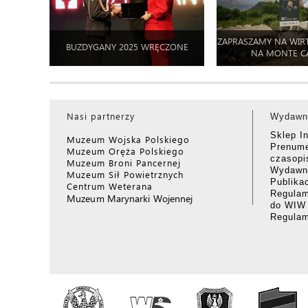
ZAPRASZAMY NA WIR
BUZDYGANY 2025 WRĘCZONE
NA MONTE C
Nasi partnerzy
Wydawn
Sklep I
Muzeum Wojska Polskiego
Prenume
Muzeum Oręża Polskiego
czasop
Muzeum Broni Pancernej
Wydawni
Muzeum Sił Powietrznych
Publika
Centrum Weterana
Regulam
Muzeum Marynarki Wojennej
do WIW
Regula