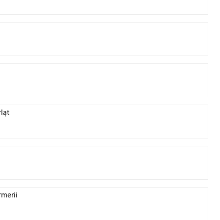
ląt
rmerii