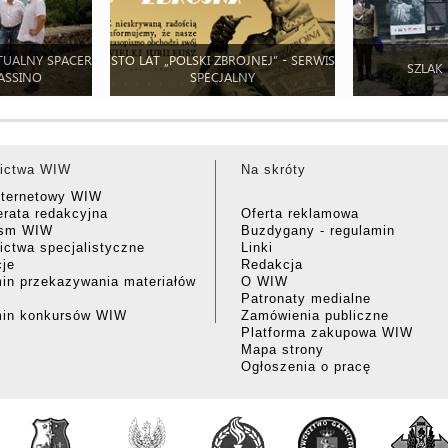
TUALNY SPACER
STO LAT „POLSKI ZBROJNEJ” - SERWIS
SZLAK
ASSINO
SPECJALNY
ictwa WIW
Na skróty
nternetowy WIW
rata redakcyjna
Oferta reklamowa
ism WIW
Buzdygany - regulamin
ctwa specjalistyczne
Linki
cje
Redakcja
in przekazywania materiałów
O WIW
Patronaty medialne
min konkursów WIW
Zamówienia publiczne
Platforma zakupowa WIW
Mapa strony
Ogłoszenia o pracę