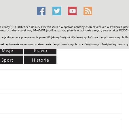
o i Rady (UE) 2016/679 z dnia 27 kwietnia 2016 r. w sprawie ochrony osób fizycznych w związku z 
Świat
Społeczność
Sport
Historia
Galerie
Wideo
ENGLI
oraz uchylenia dyrektywy 95/46/WE (ogólne rozporządzenie o ochronie danych, zwane także RODO).
acje dotyczące przetwarzania przez Wojskowy Instytut Wydawniczy Państwa danych osobowych. Pro
zaakceptowanie warunków przetwarzania danych osobowych przez Wojskowych Instytut Wydawniczy
Misje
Prawo
Sport
Historia