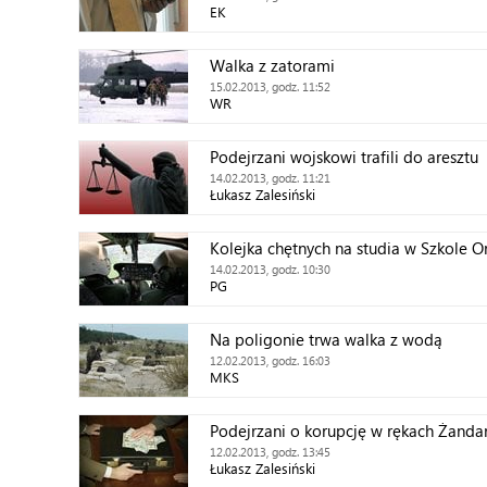
EK
Walka z zatorami
15.02.2013, godz. 11:52
WR
Podejrzani wojskowi trafili do aresztu
14.02.2013, godz. 11:21
Łukasz Zalesiński
Kolejka chętnych na studia w Szkole Or
14.02.2013, godz. 10:30
PG
Na poligonie trwa walka z wodą
12.02.2013, godz. 16:03
MKS
Podejrzani o korupcję w rękach Żanda
12.02.2013, godz. 13:45
Łukasz Zalesiński