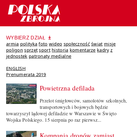
WYBIERZ DZIAŁ
armia
polityka
foto
wideo
społeczność
świat
misje
poligon
sprzęt
sport
historia
komentarze
kadry
z
jednostek
patronaty medialne
ENGLISH
Prenumerata 2019
Powietrzna defilada
Przelot śmigłowców, samolotów szkolnych,
transportowych i bojowych będzie
towarzyszył lądowej defiladzie w Warszawie w Święto
Wojska Polskiego. 15 sierpnia po raz pierwsz...
Kompania dronów zamiast