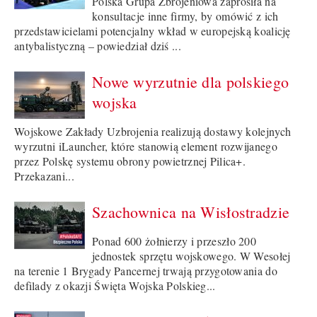
Polska Grupa Zbrojeniowa zaprosiła na
konsultacje inne firmy, by omówić z ich
przedstawicielami potencjalny wkład w europejską koalicję
antybalistyczną – powiedział dziś ...
Nowe wyrzutnie dla polskiego
wojska
Wojskowe Zakłady Uzbrojenia realizują dostawy kolejnych
wyrzutni iLauncher, które stanowią element rozwijanego
przez Polskę systemu obrony powietrznej Pilica+.
Przekazani...
Szachownica na Wisłostradzie
Ponad 600 żołnierzy i przeszło 200
jednostek sprzętu wojskowego. W Wesołej
na terenie 1 Brygady Pancernej trwają przygotowania do
defilady z okazji Święta Wojska Polskieg...