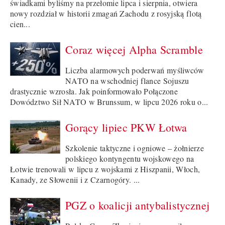
świadkami byliśmy na przełomie lipca i sierpnia, otwiera
nowy rozdział w historii zmagań Zachodu z rosyjską flotą
cien...
Coraz więcej Alpha Scramble
Liczba alarmowych poderwań myśliwców
NATO na wschodniej flance Sojuszu
drastycznie wzrosła. Jak poinformowało Połączone
Dowództwo Sił NATO w Brunssum, w lipcu 2026 roku o...
Gorący lipiec PKW Łotwa
Szkolenie taktyczne i ogniowe – żołnierze
polskiego kontyngentu wojskowego na
Łotwie trenowali w lipcu z wojskami z Hiszpanii, Włoch,
Kanady, ze Słowenii i z Czarnogóry. ...
PGZ o koalicji antybalistycznej