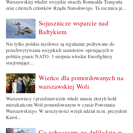
Warszawskiej władze rosyjskie straciły Romualda Traugutta
oraz czterech członków Rządu Narodowego. Ta rocznica je...
Sojusznicze wsparcie nad
Bałtykiem
Nie tylko polskie myśliwce są regularnie podrywane do
przechwytywania rosyjskich samolotów operujących w
pobliżu granic NATO. 3 sierpnia włoskie Eurofightery
stacjonujące...
Wieńce dla pomordowanych na
warszawskiej Woli
Warszawiacy i przedstawiciele władz miasta złożyli hołd
mieszkańcom Woli pomordowanym w czasie Powstania
Warszawskiego. W uroczystości wzięli udział m.in. prezydent
Karol...
Co zobaczymy na defiladzie w