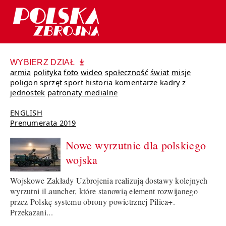
WYBIERZ DZIAŁ
armia
polityka
foto
wideo
społeczność
świat
misje
poligon
sprzęt
sport
historia
komentarze
kadry
z
jednostek
patronaty medialne
ENGLISH
Prenumerata 2019
Nowe wyrzutnie dla polskiego
wojska
Wojskowe Zakłady Uzbrojenia realizują dostawy kolejnych
wyrzutni iLauncher, które stanowią element rozwijanego
przez Polskę systemu obrony powietrznej Pilica+.
Przekazani...