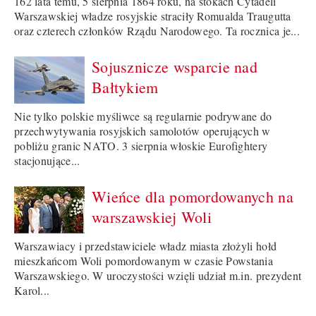
162 lata temu, 5 sierpnia 1864 roku, na stokach Cytadeli
Warszawskiej władze rosyjskie straciły Romualda Traugutta
oraz czterech członków Rządu Narodowego. Ta rocznica je...
Sojusznicze wsparcie nad
Bałtykiem
Nie tylko polskie myśliwce są regularnie podrywane do
przechwytywania rosyjskich samolotów operujących w
pobliżu granic NATO. 3 sierpnia włoskie Eurofightery
stacjonujące...
Wieńce dla pomordowanych na
warszawskiej Woli
Warszawiacy i przedstawiciele władz miasta złożyli hołd
mieszkańcom Woli pomordowanym w czasie Powstania
Warszawskiego. W uroczystości wzięli udział m.in. prezydent
Karol...