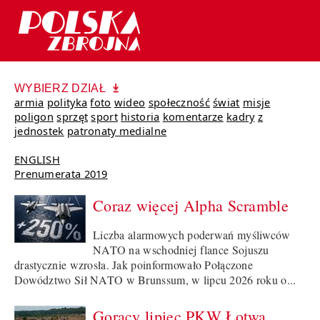
WYBIERZ DZIAŁ
armia
polityka
foto
wideo
społeczność
świat
misje
poligon
sprzęt
sport
historia
komentarze
kadry
z
jednostek
patronaty medialne
ENGLISH
Prenumerata 2019
Coraz więcej Alpha Scramble
Liczba alarmowych poderwań myśliwców
NATO na wschodniej flance Sojuszu
drastycznie wzrosła. Jak poinformowało Połączone
Dowództwo Sił NATO w Brunssum, w lipcu 2026 roku o...
Gorący lipiec PKW Łotwa