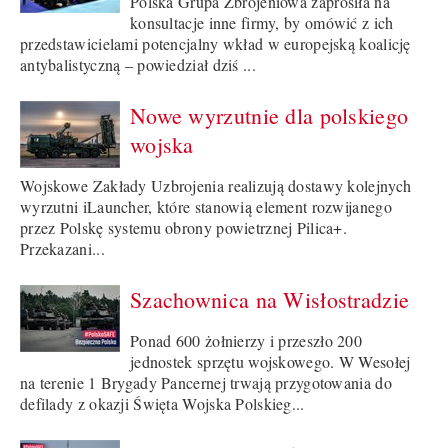
Polska Grupa Zbrojeniowa zaprosiła na
konsultacje inne firmy, by omówić z ich
przedstawicielami potencjalny wkład w europejską koalicję
antybalistyczną – powiedział dziś ...
Nowe wyrzutnie dla polskiego
wojska
Wojskowe Zakłady Uzbrojenia realizują dostawy kolejnych
wyrzutni iLauncher, które stanowią element rozwijanego
przez Polskę systemu obrony powietrznej Pilica+.
Przekazani...
Szachownica na Wisłostradzie
Ponad 600 żołnierzy i przeszło 200
jednostek sprzętu wojskowego. W Wesołej
na terenie 1 Brygady Pancernej trwają przygotowania do
defilady z okazji Święta Wojska Polskieg...