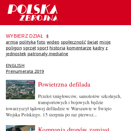
WYBIERZ DZIAŁ
armia
polityka
foto
wideo
społeczność
świat
misje
poligon
sprzęt
sport
historia
komentarze
kadry
z
jednostek
patronaty medialne
ENGLISH
Prenumerata 2019
Powietrzna defilada
Przelot śmigłowców, samolotów szkolnych,
transportowych i bojowych będzie
towarzyszył lądowej defiladzie w Warszawie w Święto
Wojska Polskiego. 15 sierpnia po raz pierwsz...
Kompania dronów zamiast