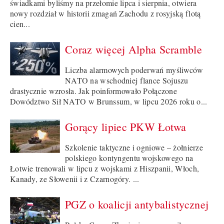
świadkami byliśmy na przełomie lipca i sierpnia, otwiera
nowy rozdział w historii zmagań Zachodu z rosyjską flotą
cien...
Coraz więcej Alpha Scramble
Liczba alarmowych poderwań myśliwców
NATO na wschodniej flance Sojuszu
drastycznie wzrosła. Jak poinformowało Połączone
Dowództwo Sił NATO w Brunssum, w lipcu 2026 roku o...
Gorący lipiec PKW Łotwa
Szkolenie taktyczne i ogniowe – żołnierze
polskiego kontyngentu wojskowego na
Łotwie trenowali w lipcu z wojskami z Hiszpanii, Włoch,
Kanady, ze Słowenii i z Czarnogóry. ...
PGZ o koalicji antybalistycznej