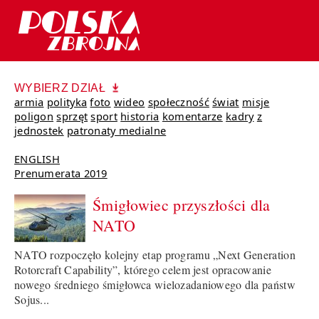
WYBIERZ DZIAŁ
armia
polityka
foto
wideo
społeczność
świat
misje
poligon
sprzęt
sport
historia
komentarze
kadry
z
jednostek
patronaty medialne
ENGLISH
Prenumerata 2019
Śmigłowiec przyszłości dla
NATO
NATO rozpoczęło kolejny etap programu „Next Generation
Rotorcraft Capability”, którego celem jest opracowanie
nowego średniego śmigłowca wielozadaniowego dla państw
Sojus...