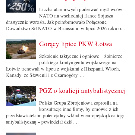
Liczba alarmowych poderwań myśliwców
NATO na wschodniej flance Sojuszu
drastycznie wzrosła. Jak poinformowało Połączone
Dowództwo Sił NATO w Brunssum, w lipcu 2026 roku o...
Gorący lipiec PKW Łotwa
Szkolenie taktyczne i ogniowe – żołnierze
polskiego kontyngentu wojskowego na
Łotwie trenowali w lipcu z wojskami z Hiszpanii, Włoch,
Kanady, ze Słowenii i z Czarnogóry. ...
PGZ o koalicji antybalistycznej
Polska Grupa Zbrojeniowa zaprosiła na
konsultacje inne firmy, by omówić z ich
przedstawicielami potencjalny wkład w europejską koalicję
antybalistyczną – powiedział dziś ...