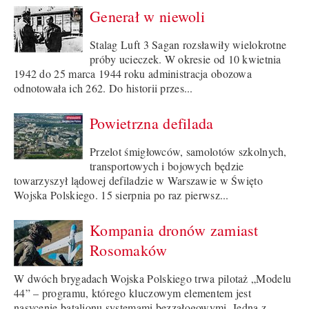
Generał w niewoli
Stalag Luft 3 Sagan rozsławiły wielokrotne
próby ucieczek. W okresie od 10 kwietnia
1942 do 25 marca 1944 roku administracja obozowa
odnotowała ich 262. Do historii przes...
Powietrzna defilada
Przelot śmigłowców, samolotów szkolnych,
transportowych i bojowych będzie
towarzyszył lądowej defiladzie w Warszawie w Święto
Wojska Polskiego. 15 sierpnia po raz pierwsz...
Kompania dronów zamiast
Rosomaków
W dwóch brygadach Wojska Polskiego trwa pilotaż „Modelu
44” – programu, którego kluczowym elementem jest
nasycenie batalionu systemami bezzałogowymi. Jedną z