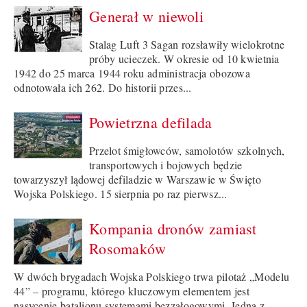
Generał w niewoli
Stalag Luft 3 Sagan rozsławiły wielokrotne
próby ucieczek. W okresie od 10 kwietnia
1942 do 25 marca 1944 roku administracja obozowa
odnotowała ich 262. Do historii przes...
Powietrzna defilada
Przelot śmigłowców, samolotów szkolnych,
transportowych i bojowych będzie
towarzyszył lądowej defiladzie w Warszawie w Święto
Wojska Polskiego. 15 sierpnia po raz pierwsz...
Kompania dronów zamiast
Rosomaków
W dwóch brygadach Wojska Polskiego trwa pilotaż „Modelu
44” – programu, którego kluczowym elementem jest
nasycenie batalionu systemami bezzałogowymi. Jedną z