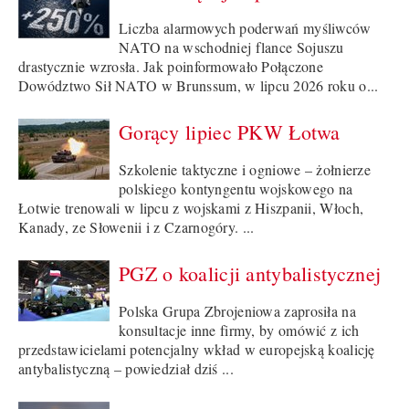
Liczba alarmowych poderwań myśliwców
NATO na wschodniej flance Sojuszu
drastycznie wzrosła. Jak poinformowało Połączone
Dowództwo Sił NATO w Brunssum, w lipcu 2026 roku o...
Gorący lipiec PKW Łotwa
Szkolenie taktyczne i ogniowe – żołnierze
polskiego kontyngentu wojskowego na
Łotwie trenowali w lipcu z wojskami z Hiszpanii, Włoch,
Kanady, ze Słowenii i z Czarnogóry. ...
PGZ o koalicji antybalistycznej
Polska Grupa Zbrojeniowa zaprosiła na
konsultacje inne firmy, by omówić z ich
przedstawicielami potencjalny wkład w europejską koalicję
antybalistyczną – powiedział dziś ...