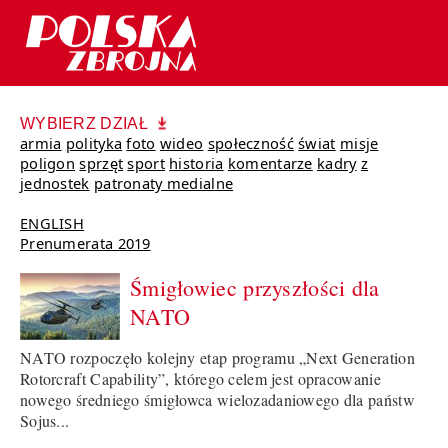
WYBIERZ DZIAŁ
armia
polityka
foto
wideo
społeczność
świat
misje
poligon
sprzęt
sport
historia
komentarze
kadry
z
jednostek
patronaty medialne
ENGLISH
Prenumerata 2019
Śmigłowiec przyszłości dla
NATO
NATO rozpoczęło kolejny etap programu „Next Generation
Rotorcraft Capability”, którego celem jest opracowanie
nowego średniego śmigłowca wielozadaniowego dla państw
Sojus...