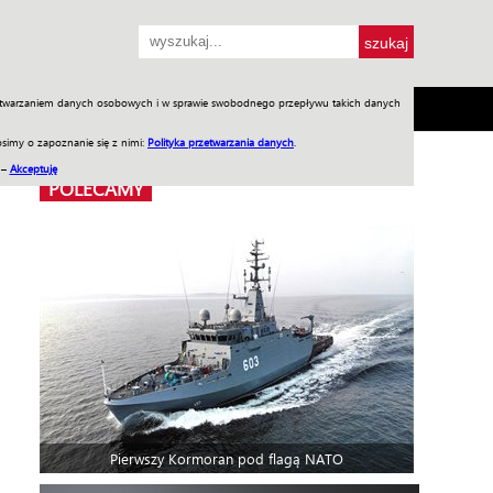
przetwarzaniem danych osobowych i w sprawie swobodnego przepływu takich danych
SH
SKLEP
Jednodniówki
Praca w WIW
simy o zapoznanie się z nimi:
Polityka przetwarzania danych
.
 –
Akceptuję
POLECAMY
Pierwszy Kormoran pod flagą NATO