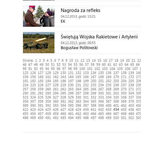
Nagroda za refleks
04.12.2013, godz. 15:21
EK
Świętują Wojska Rakietowe i Artylerii
04.12.2013, godz. 06:55
Bogusław Politowski
Strona:
1
2
3
4
5
6
7
8
9
10
11
12
13
14
15
16
17
18
19
20
21
22
46
47
48
49
50
51
52
53
54
55
56
57
58
59
60
61
62
63
64
65
66
90
91
92
93
94
95
96
97
98
99
100
101
102
103
104
105
106
107
125
126
127
128
129
130
131
132
133
134
135
136
137
138
139
14
158
159
160
161
162
163
164
165
166
167
168
169
170
171
172
17
191
192
193
194
195
196
197
198
199
200
201
202
203
204
205
20
224
225
226
227
228
229
230
231
232
233
234
235
236
237
238
23
257
258
259
260
261
262
263
264
265
266
267
268
269
270
271
27
290
291
292
293
294
295
296
297
298
299
300
301
302
303
304
30
323
324
325
326
327
328
329
330
331
332
333
334
335
336
337
33
356
357
358
359
360
361
362
363
364
365
366
367
368
369
370
37
389
390
391
392
393
394
395
396
397
398
399
400
401
402
403
40
422
423
424
425
426
427
428
429
430
431
432
433
434
435
436
43
455
456
457
458
459
460
461
462
463
464
465
466
467
468
469
47
488
489
490
491
492
493
494
495
496
497
498
499
500
501
502
50