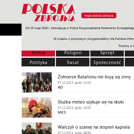
moja polska zbrojna
Od 25 maja 2018 r. obowiązuje w Polsce Rozporządzenie Parlamentu Europejskieg
Armia
Poligon
Sprzęt
Misje
Polityka
Prawo
W związku z powyższym przygotowaliśmy dla Państwa inform
Prosimy o 
Armia
Poligon
Sprzęt
Polityka
Świat
Społeczność
Żołnierze Batalionu nie boją się zimy
07.12.2013, godz. 13:10
AD
Służba meteo szykuje się na skoki
07.12.2013, godz. 10:50
MKS
Walczyli o szansę na stopień kaprala
07.12.2013, godz. 08:30