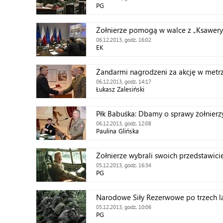
PG
Żołnierze pomogą w walce z „Ksawer
06.12.2013, godz. 16:02
EK
Żandarmi nagrodzeni za akcję w metr
06.12.2013, godz. 14:17
Łukasz Zalesiński
Płk Babuśka: Dbamy o sprawy żołnierz
06.12.2013, godz. 12:08
Paulina Glińska
Żołnierze wybrali swoich przedstawicie
05.12.2013, godz. 16:34
PG
Narodowe Siły Rezerwowe po trzech l
05.12.2013, godz. 10:06
PG