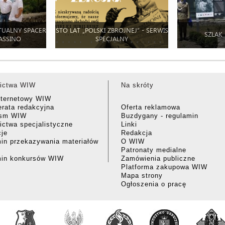
TUALNY SPACER
STO LAT „POLSKI ZBROJNEJ” - SERWIS
SZLAK
ASSINO
SPECJALNY
ictwa WIW
Na skróty
nternetowy WIW
rata redakcyjna
Oferta reklamowa
ism WIW
Buzdygany - regulamin
ctwa specjalistyczne
Linki
cje
Redakcja
in przekazywania materiałów
O WIW
Patronaty medialne
min konkursów WIW
Zamówienia publiczne
Platforma zakupowa WIW
Mapa strony
Ogłoszenia o pracę