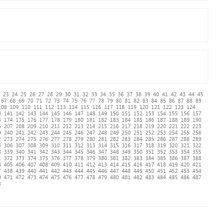
23
24
25
26
27
28
29
30
31
32
33
34
35
36
37
38
39
40
41
42
43
44
45
67
68
69
70
71
72
73
74
75
76
77
78
79
80
81
82
83
84
85
86
87
88
89
108
109
110
111
112
113
114
115
116
117
118
119
120
121
122
123
124
0
141
142
143
144
145
146
147
148
149
150
151
152
153
154
155
156
157
3
174
175
176
177
178
179
180
181
182
183
184
185
186
187
188
189
190
6
207
208
209
210
211
212
213
214
215
216
217
218
219
220
221
222
223
9
240
241
242
243
244
245
246
247
248
249
250
251
252
253
254
255
256
2
273
274
275
276
277
278
279
280
281
282
283
284
285
286
287
288
289
5
306
307
308
309
310
311
312
313
314
315
316
317
318
319
320
321
322
8
339
340
341
342
343
344
345
346
347
348
349
350
351
352
353
354
355
1
372
373
374
375
376
377
378
379
380
381
382
383
384
385
386
387
388
4
405
406
407
408
409
410
411
412
413
414
415
416
417
418
419
420
421
7
438
439
440
441
442
443
444
445
446
447
448
449
450
451
452
453
454
0
471
472
473
474
475
476
477
478
479
480
481
482
483
484
485
486
487
3