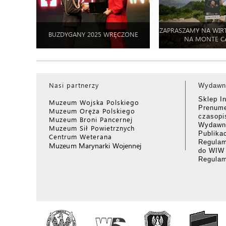
ZAPRASZAMY NA WIR
BUZDYGANY 2025 WRĘCZONE
NA MONTE C
Nasi partnerzy
Wydawn
Sklep I
Muzeum Wojska Polskiego
Prenume
Muzeum Oręża Polskiego
czasop
Muzeum Broni Pancernej
Wydawni
Muzeum Sił Powietrznych
Publika
Centrum Weterana
Regulam
Muzeum Marynarki Wojennej
do WIW
Regula