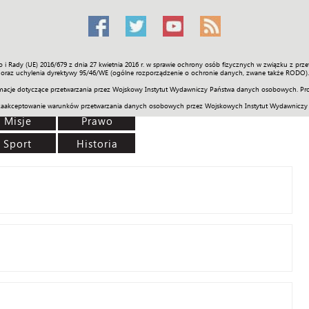
o i Rady (UE) 2016/679 z dnia 27 kwietnia 2016 r. w sprawie ochrony osób fizycznych w związku z 
Świat
Społeczność
Sport
Historia
Galerie
Wideo
ENGLI
oraz uchylenia dyrektywy 95/46/WE (ogólne rozporządzenie o ochronie danych, zwane także RODO).
acje dotyczące przetwarzania przez Wojskowy Instytut Wydawniczy Państwa danych osobowych. Pro
zaakceptowanie warunków przetwarzania danych osobowych przez Wojskowych Instytut Wydawniczy
Misje
Prawo
Sport
Historia