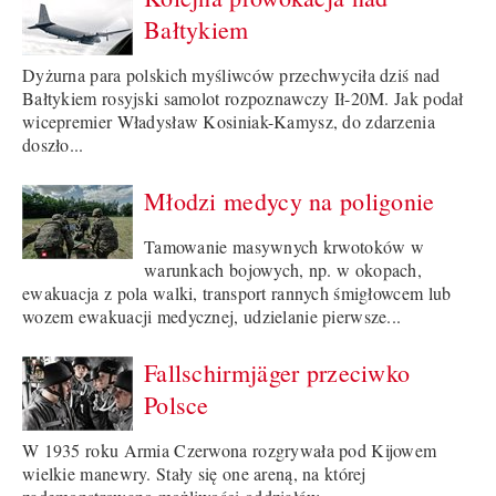
Bałtykiem
Dyżurna para polskich myśliwców przechwyciła dziś nad
Bałtykiem rosyjski samolot rozpoznawczy Ił-20M. Jak podał
wicepremier Władysław Kosiniak-Kamysz, do zdarzenia
doszło...
Młodzi medycy na poligonie
Tamowanie masywnych krwotoków w
warunkach bojowych, np. w okopach,
ewakuacja z pola walki, transport rannych śmigłowcem lub
wozem ewakuacji medycznej, udzielanie pierwsze...
Fallschirmjäger przeciwko
Polsce
W 1935 roku Armia Czerwona rozgrywała pod Kijowem
wielkie manewry. Stały się one areną, na której