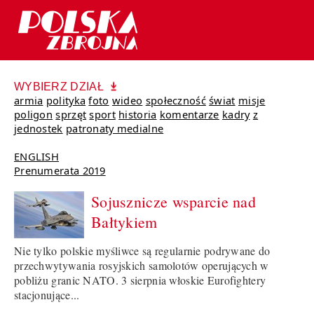
WYBIERZ DZIAŁ
armia
polityka
foto
wideo
społeczność
świat
misje
poligon
sprzęt
sport
historia
komentarze
kadry
z
jednostek
patronaty medialne
ENGLISH
Prenumerata 2019
Sojusznicze wsparcie nad
Bałtykiem
Nie tylko polskie myśliwce są regularnie podrywane do
przechwytywania rosyjskich samolotów operujących w
pobliżu granic NATO. 3 sierpnia włoskie Eurofightery
stacjonujące...