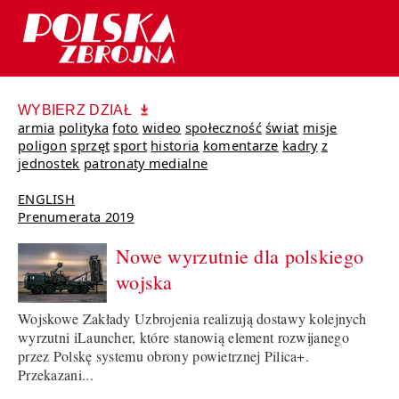
WYBIERZ DZIAŁ
armia
polityka
foto
wideo
społeczność
świat
misje
poligon
sprzęt
sport
historia
komentarze
kadry
z
jednostek
patronaty medialne
ENGLISH
Prenumerata 2019
Nowe wyrzutnie dla polskiego
wojska
Wojskowe Zakłady Uzbrojenia realizują dostawy kolejnych
wyrzutni iLauncher, które stanowią element rozwijanego
przez Polskę systemu obrony powietrznej Pilica+.
Przekazani...