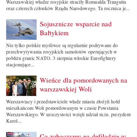
Warszawskiej władze rosyjskie straciły Romualda Traugutta
oraz czterech członków Rządu Narodowego. Ta rocznica je...
Sojusznicze wsparcie nad
Bałtykiem
Nie tylko polskie myśliwce są regularnie podrywane do
przechwytywania rosyjskich samolotów operujących w
pobliżu granic NATO. 3 sierpnia włoskie Eurofightery
stacjonujące...
Wieńce dla pomordowanych na
warszawskiej Woli
Warszawiacy i przedstawiciele władz miasta złożyli hołd
mieszkańcom Woli pomordowanym w czasie Powstania
Warszawskiego. W uroczystości wzięli udział m.in. prezydent
Karol...
Co zobaczymy na defiladzie w