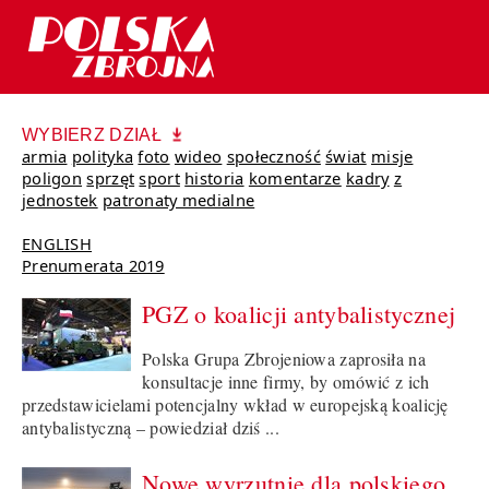
WYBIERZ DZIAŁ
armia
polityka
foto
wideo
społeczność
świat
misje
poligon
sprzęt
sport
historia
komentarze
kadry
z
jednostek
patronaty medialne
ENGLISH
Prenumerata 2019
PGZ o koalicji antybalistycznej
Polska Grupa Zbrojeniowa zaprosiła na
konsultacje inne firmy, by omówić z ich
przedstawicielami potencjalny wkład w europejską koalicję
antybalistyczną – powiedział dziś ...
Nowe wyrzutnie dla polskiego