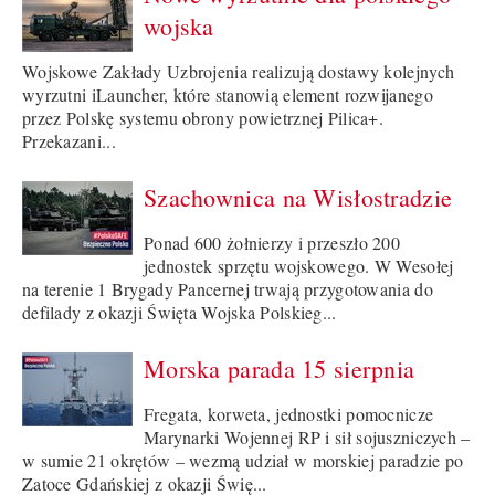
wojska
Wojskowe Zakłady Uzbrojenia realizują dostawy kolejnych
wyrzutni iLauncher, które stanowią element rozwijanego
przez Polskę systemu obrony powietrznej Pilica+.
Przekazani...
Szachownica na Wisłostradzie
Ponad 600 żołnierzy i przeszło 200
jednostek sprzętu wojskowego. W Wesołej
na terenie 1 Brygady Pancernej trwają przygotowania do
defilady z okazji Święta Wojska Polskieg...
Morska parada 15 sierpnia
Fregata, korweta, jednostki pomocnicze
Marynarki Wojennej RP i sił sojuszniczych –
w sumie 21 okrętów – wezmą udział w morskiej paradzie po
Zatoce Gdańskiej z okazji Świę...