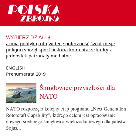
WYBIERZ DZIAŁ
armia
polityka
foto
wideo
społeczność
świat
misje
poligon
sprzęt
sport
historia
komentarze
kadry
z
jednostek
patronaty medialne
ENGLISH
Prenumerata 2019
Śmigłowiec przyszłości dla
NATO
NATO rozpoczęło kolejny etap programu „Next Generation
Rotorcraft Capability”, którego celem jest opracowanie
nowego średniego śmigłowca wielozadaniowego dla państw
Sojus...