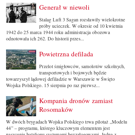
Generał w niewoli
Stalag Luft 3 Sagan rozsławiły wielokrotne
próby ucieczek. W okresie od 10 kwietnia
1942 do 25 marca 1944 roku administracja obozowa
odnotowała ich 262. Do historii przes...
Powietrzna defilada
Przelot śmigłowców, samolotów szkolnych,
transportowych i bojowych będzie
towarzyszył lądowej defiladzie w Warszawie w Święto
Wojska Polskiego. 15 sierpnia po raz pierwsz...
Kompania dronów zamiast
Rosomaków
W dwóch brygadach Wojska Polskiego trwa pilotaż „Modelu
44” – programu, którego kluczowym elementem jest
nasycenie batalionu systemami bezzałogowymi. Jedną z