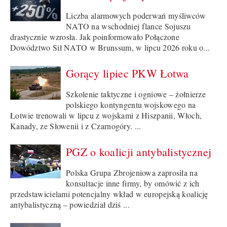
Liczba alarmowych poderwań myśliwców
NATO na wschodniej flance Sojuszu
drastycznie wzrosła. Jak poinformowało Połączone
Dowództwo Sił NATO w Brunssum, w lipcu 2026 roku o...
Gorący lipiec PKW Łotwa
Szkolenie taktyczne i ogniowe – żołnierze
polskiego kontyngentu wojskowego na
Łotwie trenowali w lipcu z wojskami z Hiszpanii, Włoch,
Kanady, ze Słowenii i z Czarnogóry. ...
PGZ o koalicji antybalistycznej
Polska Grupa Zbrojeniowa zaprosiła na
konsultacje inne firmy, by omówić z ich
przedstawicielami potencjalny wkład w europejską koalicję
antybalistyczną – powiedział dziś ...