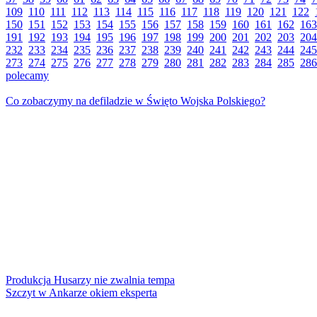
109
110
111
112
113
114
115
116
117
118
119
120
121
122
150
151
152
153
154
155
156
157
158
159
160
161
162
163
191
192
193
194
195
196
197
198
199
200
201
202
203
204
232
233
234
235
236
237
238
239
240
241
242
243
244
245
273
274
275
276
277
278
279
280
281
282
283
284
285
286
polecamy
Co zobaczymy na defiladzie w Święto Wojska Polskiego?
Produkcja Husarzy nie zwalnia tempa
Szczyt w Ankarze okiem eksperta