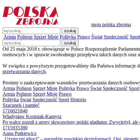
moja polska zbrojna
Armia
Poligon
Sprzęt
Misje
Polityka
Prawo
Świat
Społeczność
Spor
Od 25 maja 2018 r. obowiązuje w Polsce Rozporządzenie Parlamentu
osobowych i w sprawie swobodnego przepływu takich danych oraz u
W związku z powyższym przygotowaliśmy dla Państwa informacje do
przetwarzania danych
.
Prosimy o zaakceptowanie warunków przetwarzania danych osobow
Armia
Poligon
Sprzęt
Misje
Polityka
Prawo
Świat
Społeczność
Sport
Armia
Poligon
Sprzęt
Misje
Prawo
Polityka
Świat
Społeczność
Sport
Historia
Szacunek i pamięć
1716021840
Władysław Kosiniak-Kamysz
Po walce zszedł z areny skrwawiony polski gladiator. Zwyciężył, ale
1715935380
Anna Putkiewicz
„Użyteczni idioci” – narzędzie rosyjskiej dezinformacji. Oni, niestet