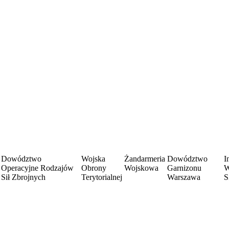
Dowództwo
Wojska
Żandarmeria
Dowództwo
I
Operacyjne Rodzajów
Obrony
Wojskowa
Garnizonu
W
Sił Zbrojnych
Terytorialnej
Warszawa
S