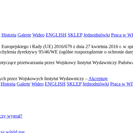
t
Historia
Galerie
Wideo
ENGLISH
SKLEP
Jednodniówki
Praca w W
 Europejskiego i Rady (UE) 2016/679 z dnia 27 kwietnia 2016 r. w s
chylenia dyrektywy 95/46/WE (ogólne rozporządzenie o ochronie da
tyczące przetwarzania przez Wojskowy Instytut Wydawniczy Państwa
ych przez Wojskowych Instytut Wydawniczy –
Akceptuję
Historia
Galerie
Wideo
ENGLISH
SKLEP
Jednodniówki
Praca w W
 czy wygrał?
y, są wśród nas…