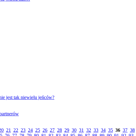
nie jest tak niewielu jeńców?
partnerów
20
21
22
23
24
25
26
27
28
29
30
31
32
33
34
35
36
37
38
5
76
77
78
79
80
81
82
83
84
85
86
87
88
89
90
91
92
93