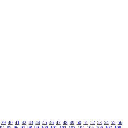
39
40
41
42
43
44
45
46
47
48
49
50
51
52
53
54
55
56
94
95
96
97
98
99
100
101
102
103
104
105
106
107
108