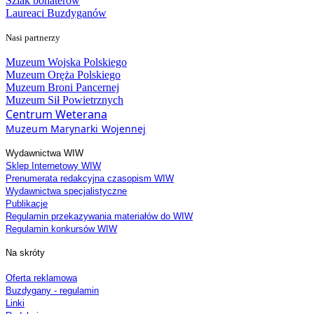
Szlak bohaterów
Laureaci Buzdyganów
Nasi partnerzy
Muzeum Wojska Polskiego
Muzeum Oręża Polskiego
Muzeum Broni Pancernej
Muzeum Sił Powietrznych
Centrum Weterana
Muzeum Marynarki Wojennej
Wydawnictwa WIW
Sklep Internetowy WIW
Prenumerata redakcyjna czasopism WIW
Wydawnictwa specjalistyczne
Publikacje
Regulamin przekazywania materiałów do WIW
Regulamin konkursów WIW
Na skróty
Oferta reklamowa
Buzdygany - regulamin
Linki