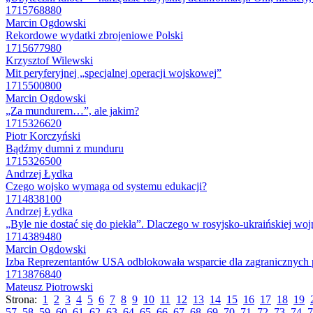
1715768880
Marcin Ogdowski
Rekordowe wydatki zbrojeniowe Polski
1715677980
Krzysztof Wilewski
Mit peryferyjnej „specjalnej operacji wojskowej”
1715500800
Marcin Ogdowski
„Za mundurem…”, ale jakim?
1715326620
Piotr Korczyński
Bądźmy dumni z munduru
1715326500
Andrzej Łydka
Czego wojsko wymaga od systemu edukacji?
1714838100
Andrzej Łydka
„Byle nie dostać się do piekła”. Dlaczego w rosyjsko-ukraińskiej woj
1714389480
Marcin Ogdowski
Izba Reprezentantów USA odblokowała wsparcie dla zagranicznych 
1713876840
Mateusz Piotrowski
Strona:
1
2
3
4
5
6
7
8
9
10
11
12
13
14
15
16
17
18
19
57
58
59
60
61
62
63
64
65
66
67
68
69
70
71
72
73
74
7