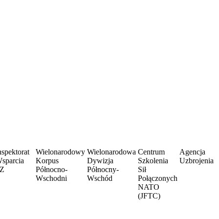
nspektorat
Wielonarodowy
Wielonarodowa
Centrum
Agencja
sparcia
Korpus
Dywizja
Szkolenia
Uzbrojenia
Z
Północno-
Północny-
Sił
Wschodni
Wschód
Połączonych
NATO
(JFTC)