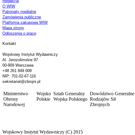
Redakcja
O WIW
Patronaty medialne
Zamówienia publiczne
Platforma zakupowa WIW
Mapa strony
Ogłoszenia o pracę
Kontakt
Wojskowy Instytut Wydawniczy
Al. Jerozolimskie 97
00-909 Warszawa
+48 261 849 008
NIP: 701-02-67-116
sekretariat@zbrojni.pl
Ministerstwo
Wojsko
Sztab Generalny
Dowództwo Generalne
Obrony
Polskie
Wojska Polskiego
Rodzajów Sił
Narodowej
Zbrojnych
Wojskowy Instytut Wydawniczy (C) 2015