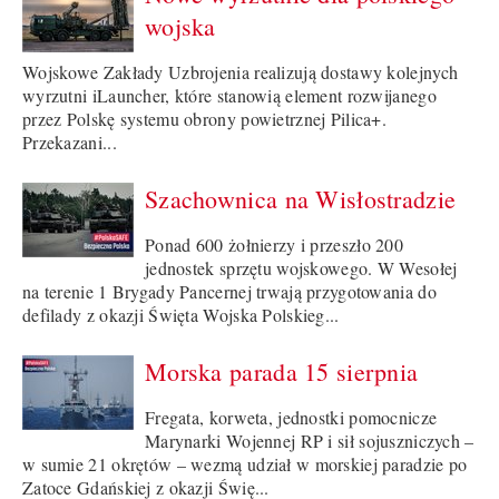
wojska
Wojskowe Zakłady Uzbrojenia realizują dostawy kolejnych
wyrzutni iLauncher, które stanowią element rozwijanego
przez Polskę systemu obrony powietrznej Pilica+.
Przekazani...
Szachownica na Wisłostradzie
Ponad 600 żołnierzy i przeszło 200
jednostek sprzętu wojskowego. W Wesołej
na terenie 1 Brygady Pancernej trwają przygotowania do
defilady z okazji Święta Wojska Polskieg...
Morska parada 15 sierpnia
Fregata, korweta, jednostki pomocnicze
Marynarki Wojennej RP i sił sojuszniczych –
w sumie 21 okrętów – wezmą udział w morskiej paradzie po
Zatoce Gdańskiej z okazji Świę...