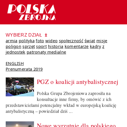
WYBIERZ DZIAŁ
armia
polityka
foto
wideo
społeczność
świat
misje
poligon
sprzęt
sport
historia
komentarze
kadry
z
jednostek
patronaty medialne
ENGLISH
Prenumerata 2019
PGZ o koalicji antybalistycznej
Polska Grupa Zbrojeniowa zaprosiła na
konsultacje inne firmy, by omówić z ich
przedstawicielami potencjalny wkład w europejską koalicję
antybalistyczną – powiedział dziś ...
Nowe wyrzutnie dla polskiego