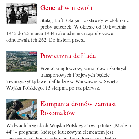
Generał w niewoli
Stalag Luft 3 Sagan rozsławiły wielokrotne
próby ucieczek. W okresie od 10 kwietnia
1942 do 25 marca 1944 roku administracja obozowa
odnotowała ich 262. Do historii przes...
Powietrzna defilada
Przelot śmigłowców, samolotów szkolnych,
transportowych i bojowych będzie
towarzyszył lądowej defiladzie w Warszawie w Święto
Wojska Polskiego. 15 sierpnia po raz pierwsz...
Kompania dronów zamiast
Rosomaków
W dwóch brygadach Wojska Polskiego trwa pilotaż „Modelu
44” – programu, którego kluczowym elementem jest
nasycenie batalionu systemami bezzałogowymi. Jedną z