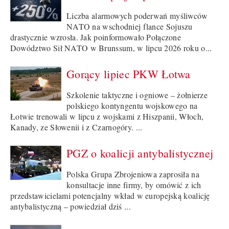
Liczba alarmowych poderwań myśliwców
NATO na wschodniej flance Sojuszu
drastycznie wzrosła. Jak poinformowało Połączone
Dowództwo Sił NATO w Brunssum, w lipcu 2026 roku o...
Gorący lipiec PKW Łotwa
Szkolenie taktyczne i ogniowe – żołnierze
polskiego kontyngentu wojskowego na
Łotwie trenowali w lipcu z wojskami z Hiszpanii, Włoch,
Kanady, ze Słowenii i z Czarnogóry. ...
PGZ o koalicji antybalistycznej
Polska Grupa Zbrojeniowa zaprosiła na
konsultacje inne firmy, by omówić z ich
przedstawicielami potencjalny wkład w europejską koalicję
antybalistyczną – powiedział dziś ...