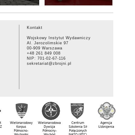
Kontakt
Wojskowy Instytut Wydawniczy
Al. Jerozolimskie 97
00-909 Warszawa
+48 261 849 008
NIP: 701-02-67-116
sekretariat@zbrojni.pl
t
Wielonarodowy
Wielonarodowa
Centrum
Agencja
SZ
Korpus
Dywizja
Szkolenia Sił
Uzbrojenia
Północno-
Północny-
Połączonych
Wschodni
Wschód
NATO (JFTC)