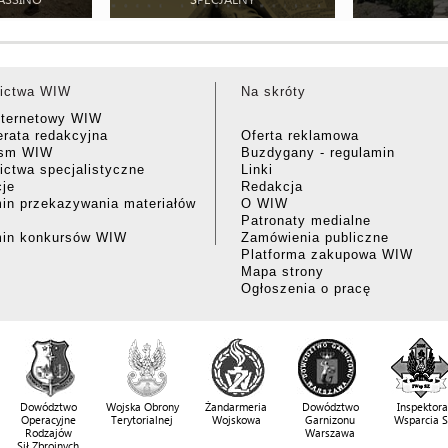
ictwa WIW
Na skróty
nternetowy WIW
rata redakcyjna
Oferta reklamowa
ism WIW
Buzdygany - regulamin
ctwa specjalistyczne
Linki
cje
Redakcja
in przekazywania materiałów
O WIW
Patronaty medialne
min konkursów WIW
Zamówienia publiczne
Platforma zakupowa WIW
Mapa strony
Ogłoszenia o pracę
Dowództwo
Wojska Obrony
Żandarmeria
Dowództwo
Inspektora
Operacyjne
Terytorialnej
Wojskowa
Garnizonu
Wsparcia 
Rodzajów
Warszawa
Sił Zbrojnych