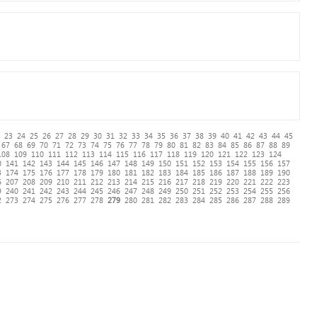
23
24
25
26
27
28
29
30
31
32
33
34
35
36
37
38
39
40
41
42
43
44
45
67
68
69
70
71
72
73
74
75
76
77
78
79
80
81
82
83
84
85
86
87
88
89
108
109
110
111
112
113
114
115
116
117
118
119
120
121
122
123
124
0
141
142
143
144
145
146
147
148
149
150
151
152
153
154
155
156
157
3
174
175
176
177
178
179
180
181
182
183
184
185
186
187
188
189
190
6
207
208
209
210
211
212
213
214
215
216
217
218
219
220
221
222
223
9
240
241
242
243
244
245
246
247
248
249
250
251
252
253
254
255
256
2
273
274
275
276
277
278
279
280
281
282
283
284
285
286
287
288
289