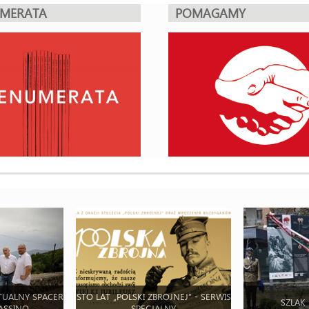
UMERATA
POMAGAMY
TUALNY SPACER
STO LAT „POLSKI ZBROJNEJ” - SERWIS
SZLAK
ASSINO
SPECJALNY