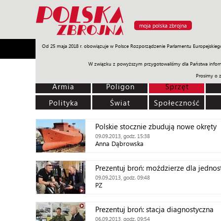
moja polska zbrojna
Od 25 maja 2018 r. obowiązuje w Polsce Rozporządzenie Parlamentu Europejskieg
Armia
Poligon
Sprzęt
Misje
Polityka
Prawo
W związku z powyższym przygotowaliśmy dla Państwa inform
Prosimy o 
Armia
Poligon
Sprzęt
Polityka
Świat
Społeczność
Polskie stocznie zbudują nowe okręty
09.09.2013, godz. 15:38
Anna Dąbrowska
Prezentuj broń: moździerze dla jednos
09.09.2013, godz. 09:48
PZ
Prezentuj broń: stacja diagnostyczna
06.09.2013, godz. 09:54