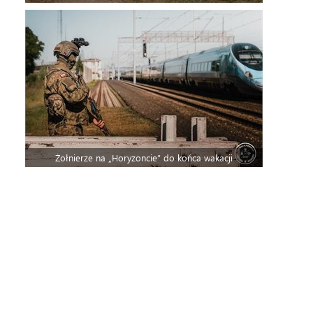
Żołnierze na „Horyzoncie” do końca wakacji