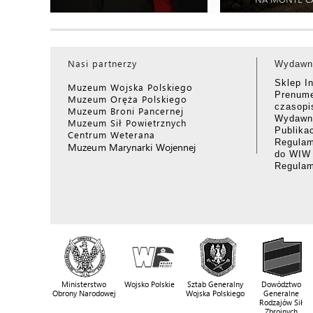
Nasi partnerzy
Wydawn
Sklep I
Muzeum Wojska Polskiego
Prenume
Muzeum Oręża Polskiego
czasop
Muzeum Broni Pancernej
Wydawni
Muzeum Sił Powietrznych
Publika
Centrum Weterana
Regulam
Muzeum Marynarki Wojennej
do WIW
Regula
Ministerstwo
Wojsko Polskie
Sztab Generalny
Dowództwo
Obrony Narodowej
Wojska Polskiego
Generalne
Rodzajów Sił
Zbrojnych