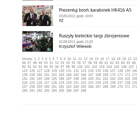
Prezentuj broń: karabinek HK416 A5
03.09.2013, godz. 10:53
PZ
Ruszyły kieleckie targi zbrojeniowe
02.09.2013, godz. 11:20
Krzysztof Wilewski
Strona:
1
2
3
4
5
6
7
8
9
10
11
12
13
14
15
16
17
18
19
20
21
22
46
47
48
49
50
51
52
53
54
55
56
57
58
59
60
61
62
63
64
65
66
90
91
92
93
94
95
96
97
98
99
100
101
102
103
104
105
106
107
125
126
127
128
129
130
131
132
133
134
135
136
137
138
139
14
158
159
160
161
162
163
164
165
166
167
168
169
170
171
172
17
191
192
193
194
195
196
197
198
199
200
201
202
203
204
205
20
224
225
226
227
228
229
230
231
232
233
234
235
236
237
238
23
257
258
259
260
261
262
263
264
265
266
267
268
269
270
271
27
290
291
292
293
294
295
296
297
298