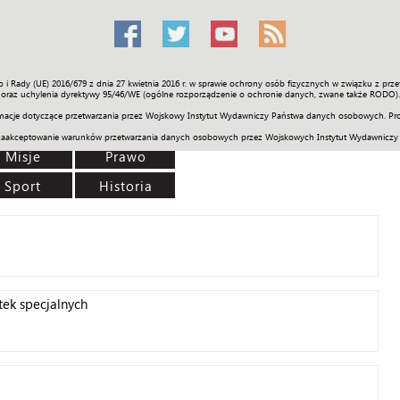
o i Rady (UE) 2016/679 z dnia 27 kwietnia 2016 r. w sprawie ochrony osób fizycznych w związku z 
Świat
Społeczność
Sport
Historia
Galerie
Wideo
ENGLI
oraz uchylenia dyrektywy 95/46/WE (ogólne rozporządzenie o ochronie danych, zwane także RODO).
acje dotyczące przetwarzania przez Wojskowy Instytut Wydawniczy Państwa danych osobowych. Pro
zaakceptowanie warunków przetwarzania danych osobowych przez Wojskowych Instytut Wydawniczy
Misje
Prawo
Sport
Historia
tek specjalnych