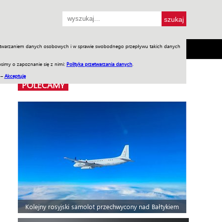
przetwarzaniem danych osobowych i w sprawie swobodnego przepływu takich danych
SH
SKLEP
Jednodniówki
Praca w WIW
simy o zapoznanie się z nimi:
Polityka przetwarzania danych
.
 –
Akceptuję
POLECAMY
Kolejny rosyjski samolot przechwycony nad Bałtykiem