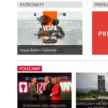
PATRONATY
PREN
Vespa Battle Challenge
POLECAMY
ZAPRASZAMY NA WIR
BUZDYGANY 2025 WRĘCZONE
NA MONTE C