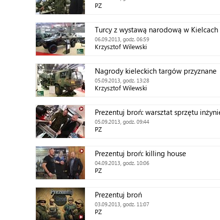
PZ
Turcy z wystawą narodową w Kielcach
06.09.2013, godz. 06:59
Krzysztof Wilewski
Nagrody kieleckich targów przyznane
05.09.2013, godz. 13:28
Krzysztof Wilewski
Prezentuj broń: warsztat sprzętu inżyn
05.09.2013, godz. 09:44
PZ
Prezentuj broń: killing house
04.09.2013, godz. 10:06
PZ
Prezentuj broń
03.09.2013, godz. 11:07
PZ