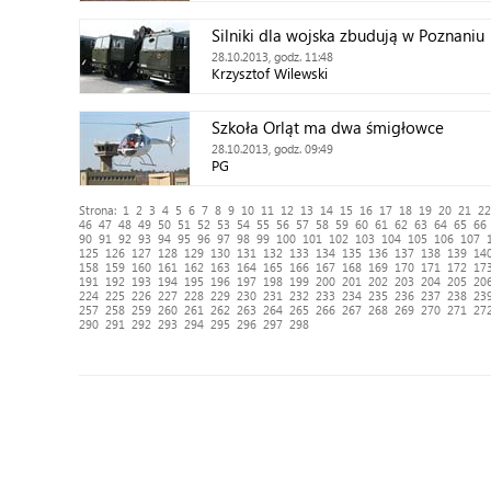
Silniki dla wojska zbudują w Poznaniu
28.10.2013, godz. 11:48
Krzysztof Wilewski
Szkoła Orląt ma dwa śmigłowce
28.10.2013, godz. 09:49
PG
Strona:
1
2
3
4
5
6
7
8
9
10
11
12
13
14
15
16
17
18
19
20
21
22
46
47
48
49
50
51
52
53
54
55
56
57
58
59
60
61
62
63
64
65
66
90
91
92
93
94
95
96
97
98
99
100
101
102
103
104
105
106
107
125
126
127
128
129
130
131
132
133
134
135
136
137
138
139
14
158
159
160
161
162
163
164
165
166
167
168
169
170
171
172
17
191
192
193
194
195
196
197
198
199
200
201
202
203
204
205
20
224
225
226
227
228
229
230
231
232
233
234
235
236
237
238
23
257
258
259
260
261
262
263
264
265
266
267
268
269
270
271
27
290
291
292
293
294
295
296
297
298