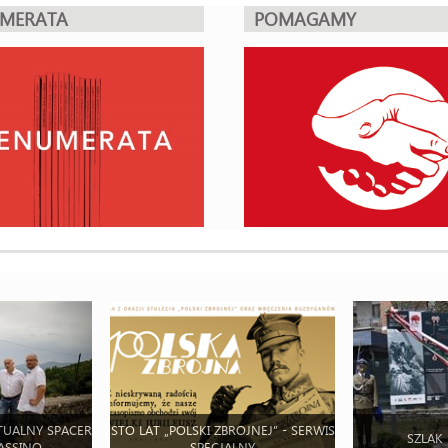
UMERATA
POMAGAMY
TUALNY SPACER
STO LAT „POLSKI ZBROJNEJ” - SERWIS
SZLAK
ASSINO
SPECJALNY