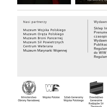
Nasi partnerzy
Wydawn
Sklep I
Muzeum Wojska Polskiego
Prenume
Muzeum Oręża Polskiego
czasop
Muzeum Broni Pancernej
Wydawni
Muzeum Sił Powietrznych
Publika
Centrum Weterana
Regulam
Muzeum Marynarki Wojennej
do WIW
Regula
Ministerstwo
Wojsko Polskie
Sztab Generalny
Dowództwo
Obrony Narodowej
Wojska Polskiego
Generalne
Rodzajów Sił
Zbrojnych