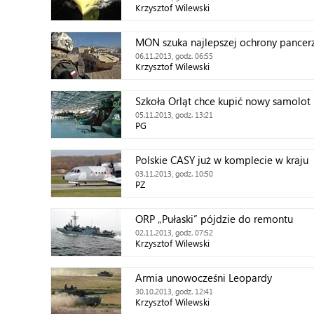
Krzysztof Wilewski
MON szuka najlepszej ochrony pancer
06.11.2013, godz. 06:55
Krzysztof Wilewski
Szkoła Orląt chce kupić nowy samolot
05.11.2013, godz. 13:21
PG
Polskie CASY już w komplecie w kraju
03.11.2013, godz. 10:50
PZ
ORP „Pułaski” pójdzie do remontu
02.11.2013, godz. 07:52
Krzysztof Wilewski
Armia unowocześni Leopardy
30.10.2013, godz. 12:41
Krzysztof Wilewski