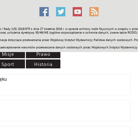
o i Rady (UE) 2016/679 z dnia 27 kwietnia 2016 r. w sprawie ochrony osób fizycznych w związku z 
Świat
Społeczność
Sport
Historia
Galerie
Wideo
ENGLI
oraz uchylenia dyrektywy 95/46/WE (ogólne rozporządzenie o ochronie danych, zwane także RODO).
acje dotyczące przetwarzania przez Wojskowy Instytut Wydawniczy Państwa danych osobowych. Pro
zaakceptowanie warunków przetwarzania danych osobowych przez Wojskowych Instytut Wydawniczy
Misje
Prawo
Sport
Historia
ięku