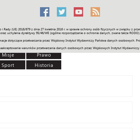
o i Rady (UE) 2016/679 z dnia 27 kwietnia 2016 r. w sprawie ochrony osób fizycznych w związku z 
Świat
Społeczność
Sport
Historia
Galerie
Wideo
ENGLI
oraz uchylenia dyrektywy 95/46/WE (ogólne rozporządzenie o ochronie danych, zwane także RODO).
acje dotyczące przetwarzania przez Wojskowy Instytut Wydawniczy Państwa danych osobowych. Pro
zaakceptowanie warunków przetwarzania danych osobowych przez Wojskowych Instytut Wydawniczy
Misje
Prawo
Sport
Historia