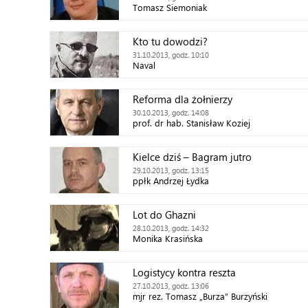
Tomasz Siemoniak
Kto tu dowodzi?
31.10.2013, godz. 10:10
Naval
Reforma dla żołnierzy
30.10.2013, godz. 14:08
prof. dr hab. Stanisław Koziej
Kielce dziś – Bagram jutro
29.10.2013, godz. 13:15
ppłk Andrzej Łydka
Lot do Ghazni
28.10.2013, godz. 14:32
Monika Krasińska
Logistycy kontra reszta
27.10.2013, godz. 13:06
mjr rez. Tomasz „Burza” Burzyński