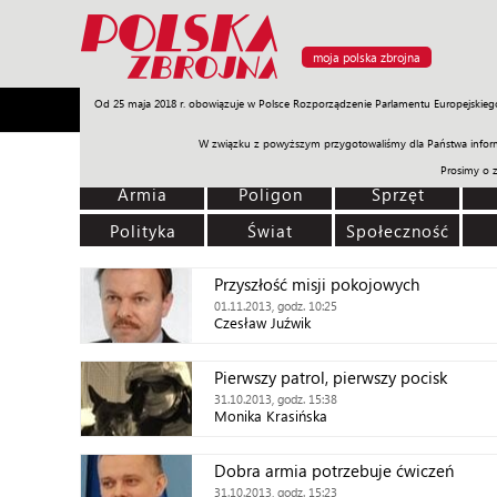
moja polska zbrojna
Od 25 maja 2018 r. obowiązuje w Polsce Rozporządzenie Parlamentu Europejskieg
Armia
Poligon
Sprzęt
Misje
Polityka
Prawo
W związku z powyższym przygotowaliśmy dla Państwa inform
Prosimy o 
Armia
Poligon
Sprzęt
Polityka
Świat
Społeczność
Przyszłość misji pokojowych
01.11.2013, godz. 10:25
Czesław Juźwik
Pierwszy patrol, pierwszy pocisk
31.10.2013, godz. 15:38
Monika Krasińska
Dobra armia potrzebuje ćwiczeń
31.10.2013, godz. 15:23