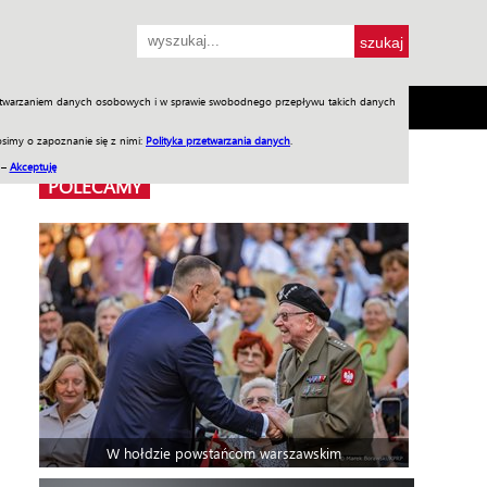
przetwarzaniem danych osobowych i w sprawie swobodnego przepływu takich danych
SH
SKLEP
Jednodniówki
Praca w WIW
simy o zapoznanie się z nimi:
Polityka przetwarzania danych
.
 –
Akceptuję
POLECAMY
W hołdzie powstańcom warszawskim