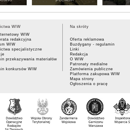
ictwa WIW
Na skróty
nternetowy WIW
rata redakcyjna
Oferta reklamowa
ism WIW
Buzdygany - regulamin
ctwa specjalistyczne
Linki
cje
Redakcja
in przekazywania materiałów
O WIW
Patronaty medialne
min konkursów WIW
Zamówienia publiczne
Platforma zakupowa WIW
Mapa strony
Ogłoszenia o pracę
Dowództwo
Wojska Obrony
Żandarmeria
Dowództwo
Inspektora
Operacyjne
Terytorialnej
Wojskowa
Garnizonu
Wsparcia 
Rodzajów
Warszawa
Sił Zbrojnych