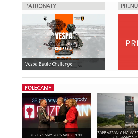
PATRONATY
PREN
Vespa Battle Challenge
POLECAMY
ZAPRASZAMY NA WIR
BUZDYGANY 2025 WRĘCZONE
NA MONTE C