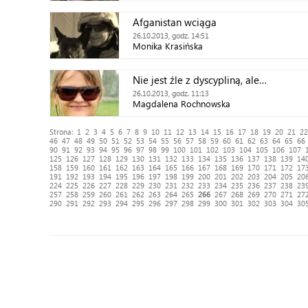
Afganistan wciąga
26.10.2013, godz. 14:51
Monika Krasińska
Nie jest źle z dyscypliną, ale…
26.10.2013, godz. 11:13
Magdalena Rochnowska
Strona:
1
2
3
4
5
6
7
8
9
10
11
12
13
14
15
16
17
18
19
20
21
22
46
47
48
49
50
51
52
53
54
55
56
57
58
59
60
61
62
63
64
65
66
90
91
92
93
94
95
96
97
98
99
100
101
102
103
104
105
106
107
125
126
127
128
129
130
131
132
133
134
135
136
137
138
139
14
158
159
160
161
162
163
164
165
166
167
168
169
170
171
172
17
191
192
193
194
195
196
197
198
199
200
201
202
203
204
205
20
224
225
226
227
228
229
230
231
232
233
234
235
236
237
238
23
257
258
259
260
261
262
263
264
265
266
267
268
269
270
271
27
290
291
292
293
294
295
296
297
298
299
300
301
302
303
304
30