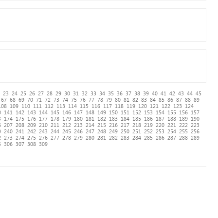
23
24
25
26
27
28
29
30
31
32
33
34
35
36
37
38
39
40
41
42
43
44
45
67
68
69
70
71
72
73
74
75
76
77
78
79
80
81
82
83
84
85
86
87
88
89
108
109
110
111
112
113
114
115
116
117
118
119
120
121
122
123
124
0
141
142
143
144
145
146
147
148
149
150
151
152
153
154
155
156
157
3
174
175
176
177
178
179
180
181
182
183
184
185
186
187
188
189
190
6
207
208
209
210
211
212
213
214
215
216
217
218
219
220
221
222
223
9
240
241
242
243
244
245
246
247
248
249
250
251
252
253
254
255
256
2
273
274
275
276
277
278
279
280
281
282
283
284
285
286
287
288
289
5
306
307
308
309