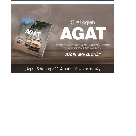
„Agat. Siła i ogień”. Album już w sprzedaży