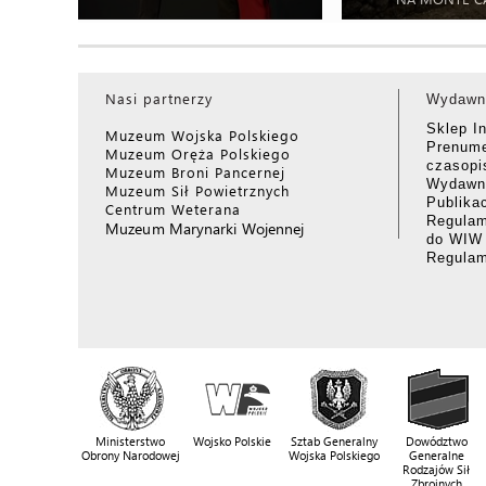
Nasi partnerzy
Wydawn
Sklep I
Muzeum Wojska Polskiego
Prenume
Muzeum Oręża Polskiego
czasop
Muzeum Broni Pancernej
Wydawni
Muzeum Sił Powietrznych
Publika
Centrum Weterana
Regulam
Muzeum Marynarki Wojennej
do WIW
Regula
Ministerstwo
Wojsko Polskie
Sztab Generalny
Dowództwo
Obrony Narodowej
Wojska Polskiego
Generalne
Rodzajów Sił
Zbrojnych