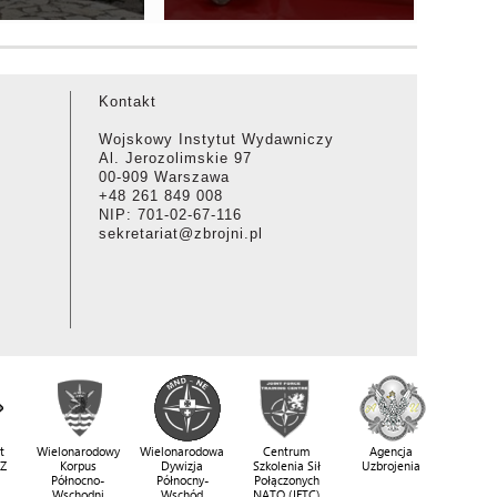
Kontakt
Wojskowy Instytut Wydawniczy
Al. Jerozolimskie 97
00-909 Warszawa
+48 261 849 008
NIP: 701-02-67-116
sekretariat@zbrojni.pl
t
Wielonarodowy
Wielonarodowa
Centrum
Agencja
SZ
Korpus
Dywizja
Szkolenia Sił
Uzbrojenia
Północno-
Północny-
Połączonych
Wschodni
Wschód
NATO (JFTC)