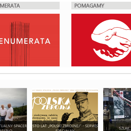
UMERATA
POMAGAMY
TUALNY SPACER
STO LAT „POLSKI ZBROJNEJ” - SERWIS
SZLAK
ASSINO
SPECJALNY