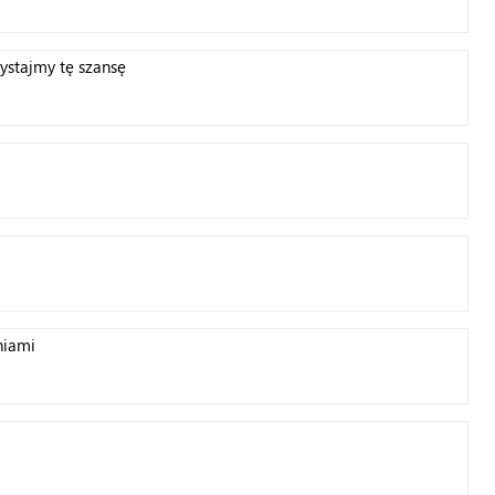
ystajmy tę szansę
niami