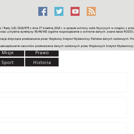
o i Rady (UE) 2016/679 z dnia 27 kwietnia 2016 r. w sprawie ochrony osób fizycznych w związku z 
Świat
Społeczność
Sport
Historia
Galerie
Wideo
ENGLI
oraz uchylenia dyrektywy 95/46/WE (ogólne rozporządzenie o ochronie danych, zwane także RODO).
acje dotyczące przetwarzania przez Wojskowy Instytut Wydawniczy Państwa danych osobowych. Pro
zaakceptowanie warunków przetwarzania danych osobowych przez Wojskowych Instytut Wydawniczy
Misje
Prawo
Sport
Historia