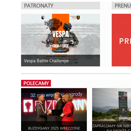
PATRONATY
PREN
Vespa Battle Challenge
POLECAMY
ZAPRASZAMY NA WIR
BUZDYGANY 2025 WRĘCZONE
NA MONTE C