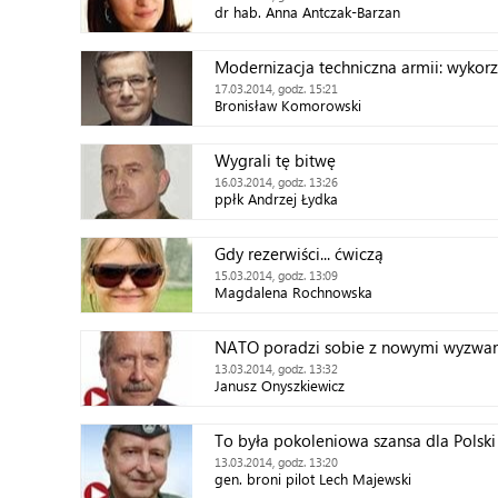
dr hab. Anna Antczak-Barzan
Modernizacja techniczna armii: wykorz
17.03.2014, godz. 15:21
Bronisław Komorowski
Wygrali tę bitwę
16.03.2014, godz. 13:26
ppłk Andrzej Łydka
Gdy rezerwiści... ćwiczą
15.03.2014, godz. 13:09
Magdalena Rochnowska
NATO poradzi sobie z nowymi wyzwa
13.03.2014, godz. 13:32
Janusz Onyszkiewicz
To była pokoleniowa szansa dla Polski
13.03.2014, godz. 13:20
gen. broni pilot Lech Majewski