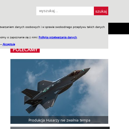
przetwarzaniem danych osobowych i w sprawie swobodnego przepływu takich danych
SH
SKLEP
Jednodniówki
Praca w WIW
simy o zapoznanie się z nimi:
Polityka przetwarzania danych
.
 –
Akceptuję
POLECAMY
Produkcja Husarzy nie zwalnia tempa