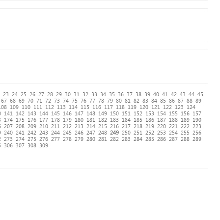
23
24
25
26
27
28
29
30
31
32
33
34
35
36
37
38
39
40
41
42
43
44
45
67
68
69
70
71
72
73
74
75
76
77
78
79
80
81
82
83
84
85
86
87
88
89
108
109
110
111
112
113
114
115
116
117
118
119
120
121
122
123
124
0
141
142
143
144
145
146
147
148
149
150
151
152
153
154
155
156
157
3
174
175
176
177
178
179
180
181
182
183
184
185
186
187
188
189
190
6
207
208
209
210
211
212
213
214
215
216
217
218
219
220
221
222
223
9
240
241
242
243
244
245
246
247
248
249
250
251
252
253
254
255
256
2
273
274
275
276
277
278
279
280
281
282
283
284
285
286
287
288
289
5
306
307
308
309