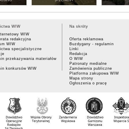
ictwa WIW
Na skróty
nternetowy WIW
rata redakcyjna
Oferta reklamowa
ism WIW
Buzdygany - regulamin
ctwa specjalistyczne
Linki
cje
Redakcja
in przekazywania materiałów
O WIW
Patronaty medialne
min konkursów WIW
Zamówienia publiczne
Platforma zakupowa WIW
Mapa strony
Ogłoszenia o pracę
Dowództwo
Wojska Obrony
Żandarmeria
Dowództwo
Inspektora
Operacyjne
Terytorialnej
Wojskowa
Garnizonu
Wsparcia 
Rodzajów
Warszawa
Sił Zbrojnych