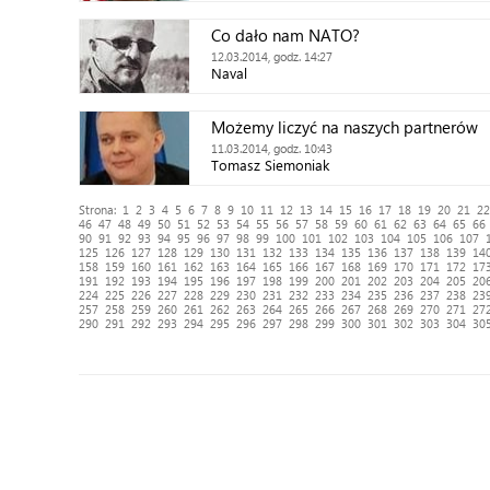
Co dało nam NATO?
12.03.2014, godz. 14:27
Naval
Możemy liczyć na naszych partnerów
11.03.2014, godz. 10:43
Tomasz Siemoniak
Strona:
1
2
3
4
5
6
7
8
9
10
11
12
13
14
15
16
17
18
19
20
21
22
46
47
48
49
50
51
52
53
54
55
56
57
58
59
60
61
62
63
64
65
66
90
91
92
93
94
95
96
97
98
99
100
101
102
103
104
105
106
107
125
126
127
128
129
130
131
132
133
134
135
136
137
138
139
14
158
159
160
161
162
163
164
165
166
167
168
169
170
171
172
17
191
192
193
194
195
196
197
198
199
200
201
202
203
204
205
20
224
225
226
227
228
229
230
231
232
233
234
235
236
237
238
23
257
258
259
260
261
262
263
264
265
266
267
268
269
270
271
27
290
291
292
293
294
295
296
297
298
299
300
301
302
303
304
30