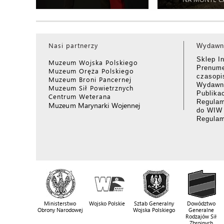
Nasi partnerzy
Wydawn
Sklep I
Muzeum Wojska Polskiego
Prenume
Muzeum Oręża Polskiego
czasop
Muzeum Broni Pancernej
Wydawni
Muzeum Sił Powietrznych
Publika
Centrum Weterana
Regulam
Muzeum Marynarki Wojennej
do WIW
Regula
Ministerstwo
Wojsko Polskie
Sztab Generalny
Dowództwo
Obrony Narodowej
Wojska Polskiego
Generalne
Rodzajów Sił
Zbrojnych