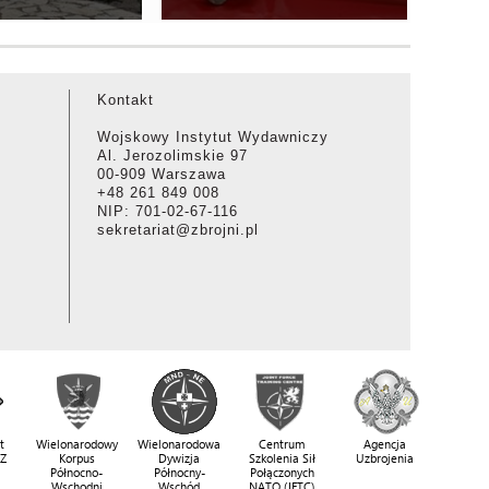
Kontakt
Wojskowy Instytut Wydawniczy
Al. Jerozolimskie 97
00-909 Warszawa
+48 261 849 008
NIP: 701-02-67-116
sekretariat@zbrojni.pl
t
Wielonarodowy
Wielonarodowa
Centrum
Agencja
SZ
Korpus
Dywizja
Szkolenia Sił
Uzbrojenia
Północno-
Północny-
Połączonych
Wschodni
Wschód
NATO (JFTC)