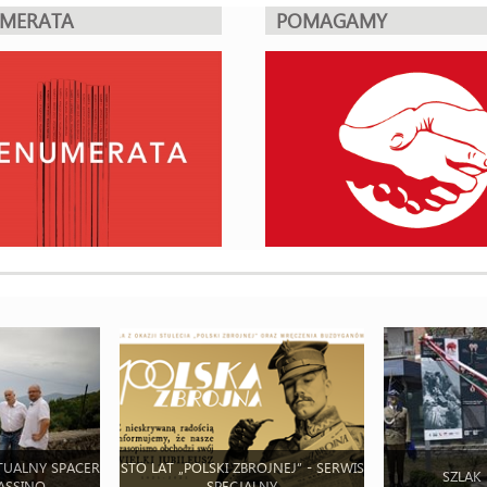
UMERATA
POMAGAMY
TUALNY SPACER
STO LAT „POLSKI ZBROJNEJ” - SERWIS
SZLAK
ASSINO
SPECJALNY