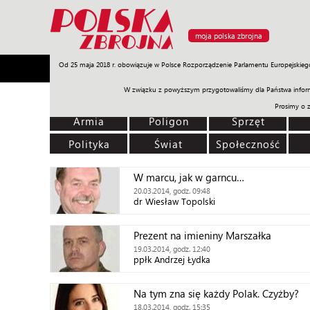
moja polska zbrojna
Od 25 maja 2018 r. obowiązuje w Polsce Rozporządzenie Parlamentu Europejskieg
Armia
Poligon
Sprzęt
Misje
Polityka
Prawo
W związku z powyższym przygotowaliśmy dla Państwa inform
Prosimy o 
Armia
Poligon
Sprzęt
Polityka
Świat
Społeczność
W marcu, jak w garncu…
20.03.2014, godz. 09:48
dr Wiesław Topolski
Prezent na imieniny Marszałka
19.03.2014, godz. 12:40
ppłk Andrzej Łydka
Na tym zna się każdy Polak. Czyżby?
18.03.2014, godz. 15:35