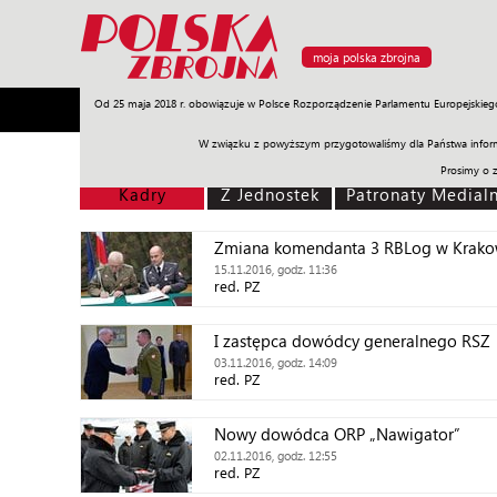
moja polska zbrojna
Od 25 maja 2018 r. obowiązuje w Polsce Rozporządzenie Parlamentu Europejskieg
Armia
Poligon
Sprzęt
Misje
Polityka
Prawo
W związku z powyższym przygotowaliśmy dla Państwa inform
Prosimy o 
Kadry
Z Jednostek
Patronaty Medial
Zmiana komendanta 3 RBLog w Krako
15.11.2016, godz. 11:36
red. PZ
I zastępca dowódcy generalnego RSZ
03.11.2016, godz. 14:09
red. PZ
Nowy dowódca ORP „Nawigator”
02.11.2016, godz. 12:55
red. PZ