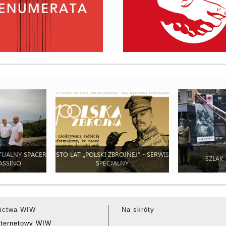
TUALNY SPACER
STO LAT „POLSKI ZBROJNEJ” - SERWIS
SZLAK
ASSINO
SPECJALNY
ictwa WIW
Na skróty
nternetowy WIW