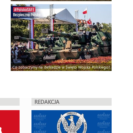
Co zobaczymy na defiladzie w Święto Wojska Polskiego?
REDAKCJA