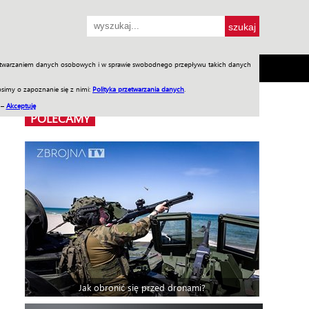
przetwarzaniem danych osobowych i w sprawie swobodnego przepływu takich danych
SH
SKLEP
Jednodniówki
Praca w WIW
simy o zapoznanie się z nimi:
Polityka przetwarzania danych
.
 –
Akceptuję
POLECAMY
Jak obronić się przed dronami?