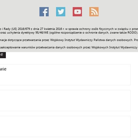
o i Rady (UE) 2016/679 z dnia 27 kwietnia 2016 r. w sprawie ochrony osób fizycznych w związku z 
Świat
Społeczność
Sport
Historia
Galerie
Wideo
ENGLI
oraz uchylenia dyrektywy 95/46/WE (ogólne rozporządzenie o ochronie danych, zwane także RODO).
acje dotyczące przetwarzania przez Wojskowy Instytut Wydawniczy Państwa danych osobowych. Pro
zaakceptowanie warunków przetwarzania danych osobowych przez Wojskowych Instytut Wydawniczy
ne
wie