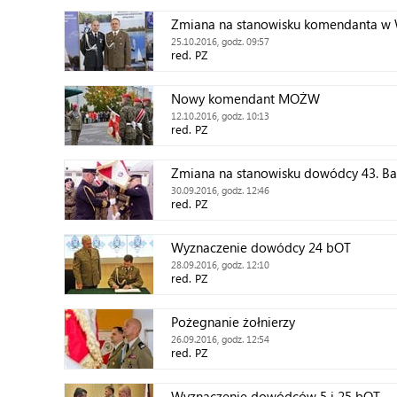
Zmiana na stanowisku komendanta 
25.10.2016, godz. 09:57
red. PZ
Nowy komendant MOŻW
12.10.2016, godz. 10:13
red. PZ
Zmiana na stanowisku dowódcy 43. Ba
30.09.2016, godz. 12:46
red. PZ
Wyznaczenie dowódcy 24 bOT
28.09.2016, godz. 12:10
red. PZ
Pożegnanie żołnierzy
26.09.2016, godz. 12:54
red. PZ
Wyznaczenie dowódców 5 i 25 bOT