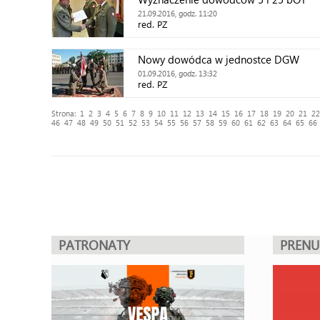
21.09.2016, godz. 11:20
red. PZ
Nowy dowódca w jednostce DGW
01.09.2016, godz. 13:32
red. PZ
Strona:
1
2
3
4
5
6
7
8
9
10
11
12
13
14
15
16
17
18
19
20
21
22
46
47
48
49
50
51
52
53
54
55
56
57
58
59
60
61
62
63
64
65
66
PATRONATY
PREN