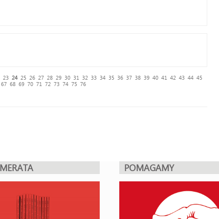
23
24
25
26
27
28
29
30
31
32
33
34
35
36
37
38
39
40
41
42
43
44
45
67
68
69
70
71
72
73
74
75
76
UMERATA
POMAGAMY