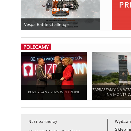
Vespa Battle Challenge
POLECAMY
ZAPRASZAMY NA WIR
BUZDYGANY 2025 WRĘCZONE
NA MONTE C
Nasi partnerzy
Wydawn
Sklep I