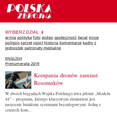
WYBIERZ DZIAŁ
armia
polityka
foto
wideo
społeczność
świat
misje
poligon
sprzęt
sport
historia
komentarze
kadry
z
jednostek
patronaty medialne
ENGLISH
Prenumerata 2019
Kompania dronów zamiast
Rosomaków
W dwóch brygadach Wojska Polskiego trwa pilotaż „Modelu
44” – programu, którego kluczowym elementem jest
nasycenie batalionu systemami bezzałogowymi. Jedną z
czterech kom...