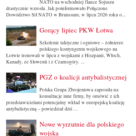
NATO na wschodniej flance Sojuszu
drastycznie wzrosła. Jak poinformowało Połączone
Dowództwo Sił NATO w Brunssum, w lipcu 2026 roku o...
Gorący lipiec PKW Łotwa
Szkolenie taktyczne i ogniowe – żołnierze
polskiego kontyngentu wojskowego na
Łotwie trenowali w lipcu z wojskami z Hiszpanii, Włoch,
Kanady, ze Słowenii i z Czarnogóry. ...
PGZ o koalicji antybalistycznej
Polska Grupa Zbrojeniowa zaprosiła na
konsultacje inne firmy, by omówić z ich
przedstawicielami potencjalny wkład w europejską koalicję
antybalistyczną – powiedział dziś ...
Nowe wyrzutnie dla polskiego
wojska