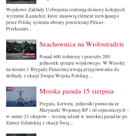
Wojskowe Zakłady Uzbrojenia realizują dostawy kolejnych
wyrzutni iLauncher, które stanowią element rozwijanego
przez Polskę systemu obrony powietrznej Pilica+.
Przekazani...
Szachownica na Wisłostradzie
Ponad 600 żołnierzy i przeszło 200
jednostek sprzętu wojskowego. W Wesołej
na terenie 1 Brygady Pancernej trwają przygotowania do
defilady z okazji Święta Wojska Polskieg...
Morska parada 15 sierpnia
Fregata, korweta, jednostki pomocnicze
Marynarki Wojennej RP i sił sojuszniczych –
w sumie 21 okrętów – wezmą udział w morskiej paradzie po
Zatoce Gdańskiej z okazji Świę...