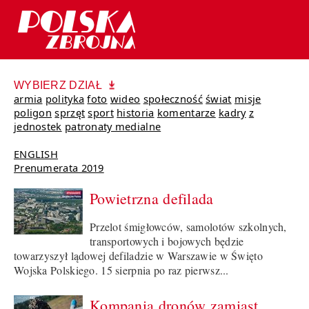
WYBIERZ DZIAŁ
armia
polityka
foto
wideo
społeczność
świat
misje
poligon
sprzęt
sport
historia
komentarze
kadry
z
jednostek
patronaty medialne
ENGLISH
Prenumerata 2019
Powietrzna defilada
Przelot śmigłowców, samolotów szkolnych,
transportowych i bojowych będzie
towarzyszył lądowej defiladzie w Warszawie w Święto
Wojska Polskiego. 15 sierpnia po raz pierwsz...
Kompania dronów zamiast