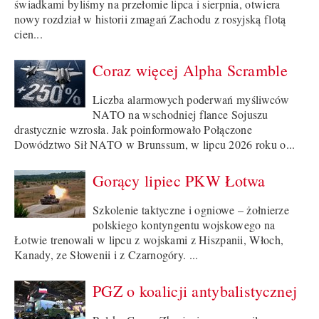
świadkami byliśmy na przełomie lipca i sierpnia, otwiera
nowy rozdział w historii zmagań Zachodu z rosyjską flotą
cien...
Coraz więcej Alpha Scramble
Liczba alarmowych poderwań myśliwców
NATO na wschodniej flance Sojuszu
drastycznie wzrosła. Jak poinformowało Połączone
Dowództwo Sił NATO w Brunssum, w lipcu 2026 roku o...
Gorący lipiec PKW Łotwa
Szkolenie taktyczne i ogniowe – żołnierze
polskiego kontyngentu wojskowego na
Łotwie trenowali w lipcu z wojskami z Hiszpanii, Włoch,
Kanady, ze Słowenii i z Czarnogóry. ...
PGZ o koalicji antybalistycznej