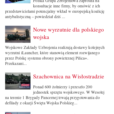
Polska Grupa Zbrojeniowa zaprosiła na
konsultacje inne firmy, by omówić z ich
przedstawicielami potencjalny wkład w europejską koalicję
antybalistyczną – powiedział dziś ...
Nowe wyrzutnie dla polskiego
wojska
Wojskowe Zakłady Uzbrojenia realizują dostawy kolejnych
wyrzutni iLauncher, które stanowią element rozwijanego
przez Polskę systemu obrony powietrznej Pilica+.
Przekazani...
Szachownica na Wisłostradzie
Ponad 600 żołnierzy i przeszło 200
jednostek sprzętu wojskowego. W Wesołej
na terenie 1 Brygady Pancernej trwają przygotowania do
defilady z okazji Święta Wojska Polskieg...