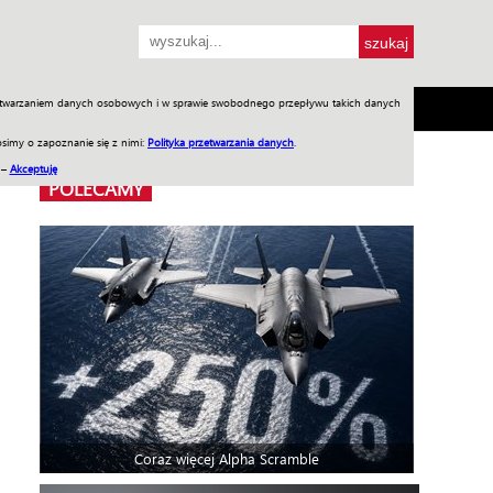
przetwarzaniem danych osobowych i w sprawie swobodnego przepływu takich danych
SH
SKLEP
Jednodniówki
Praca w WIW
simy o zapoznanie się z nimi:
Polityka przetwarzania danych
.
 –
Akceptuję
POLECAMY
Coraz więcej Alpha Scramble