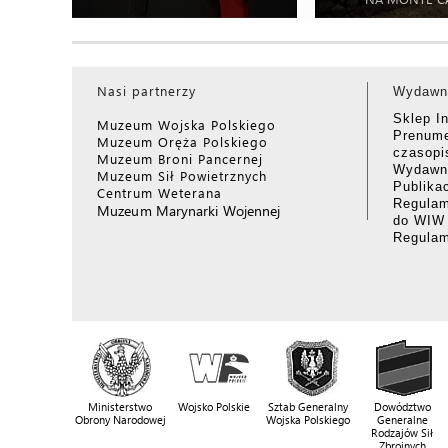
Nasi partnerzy
Wydawn
Sklep I
Muzeum Wojska Polskiego
Prenume
Muzeum Oręża Polskiego
czasop
Muzeum Broni Pancernej
Wydawni
Muzeum Sił Powietrznych
Publika
Centrum Weterana
Regulam
Muzeum Marynarki Wojennej
do WIW
Regula
Ministerstwo
Wojsko Polskie
Sztab Generalny
Dowództwo
Obrony Narodowej
Wojska Polskiego
Generalne
Rodzajów Sił
Zbrojnych