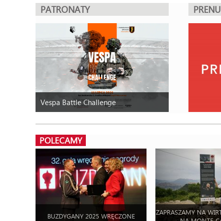
PATRONATY
PREN
Vespa Battle Challenge
POLECAMY
ZAPRASZAMY NA WIR
BUZDYGANY 2025 WRĘCZONE
NA MONTE C