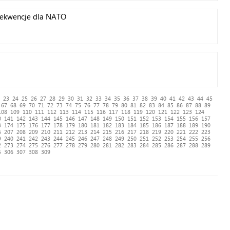
nsekwencje dla NATO
23
24
25
26
27
28
29
30
31
32
33
34
35
36
37
38
39
40
41
42
43
44
45
67
68
69
70
71
72
73
74
75
76
77
78
79
80
81
82
83
84
85
86
87
88
89
108
109
110
111
112
113
114
115
116
117
118
119
120
121
122
123
124
0
141
142
143
144
145
146
147
148
149
150
151
152
153
154
155
156
157
3
174
175
176
177
178
179
180
181
182
183
184
185
186
187
188
189
190
6
207
208
209
210
211
212
213
214
215
216
217
218
219
220
221
222
223
9
240
241
242
243
244
245
246
247
248
249
250
251
252
253
254
255
256
2
273
274
275
276
277
278
279
280
281
282
283
284
285
286
287
288
289
5
306
307
308
309