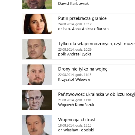
Dawid Karbowiak
Putin przekracza granice
24.08.2014, godz. 13:12
dr hab. Anna Antczak-Barzan
Tylko dla wtajemniczonych, czyli muz
23.08.2014, godz. 10:26
ppłk Andrzej Łydka
Drony nie tylko na wojnę
22.08.2014, godz. 11:13
Krzysztof Wilewski
Państwowość ukraińska w obliczu rosyjs
21.08.2014, godz. 11:01
Wojciech Konończuk
Wojennaja chitrost
18.08.2014, godz. 15:13
dr Wiesław Topolski