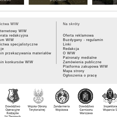
ictwa WIW
Na skróty
nternetowy WIW
rata redakcyjna
Oferta reklamowa
ism WIW
Buzdygany - regulamin
ctwa specjalistyczne
Linki
cje
Redakcja
in przekazywania materiałów
O WIW
Patronaty medialne
min konkursów WIW
Zamówienia publiczne
Platforma zakupowa WIW
Mapa strony
Ogłoszenia o pracę
Dowództwo
Wojska Obrony
Żandarmeria
Dowództwo
Inspektora
Operacyjne
Terytorialnej
Wojskowa
Garnizonu
Wsparcia 
Rodzajów
Warszawa
Sił Zbrojnych