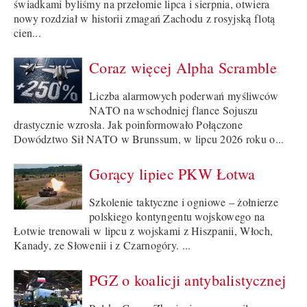
świadkami byliśmy na przełomie lipca i sierpnia, otwiera
nowy rozdział w historii zmagań Zachodu z rosyjską flotą
cien...
Coraz więcej Alpha Scramble
Liczba alarmowych poderwań myśliwców
NATO na wschodniej flance Sojuszu
drastycznie wzrosła. Jak poinformowało Połączone
Dowództwo Sił NATO w Brunssum, w lipcu 2026 roku o...
Gorący lipiec PKW Łotwa
Szkolenie taktyczne i ogniowe – żołnierze
polskiego kontyngentu wojskowego na
Łotwie trenowali w lipcu z wojskami z Hiszpanii, Włoch,
Kanady, ze Słowenii i z Czarnogóry. ...
PGZ o koalicji antybalistycznej