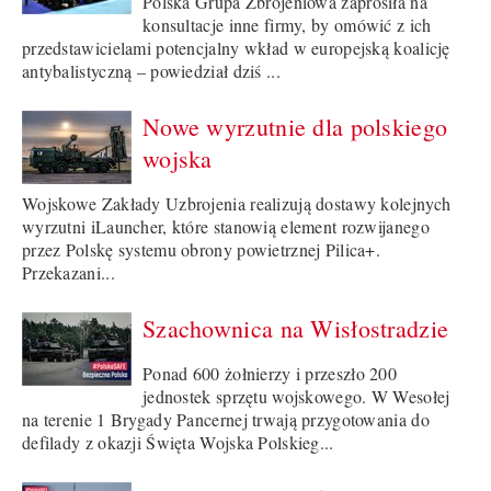
Polska Grupa Zbrojeniowa zaprosiła na
konsultacje inne firmy, by omówić z ich
przedstawicielami potencjalny wkład w europejską koalicję
antybalistyczną – powiedział dziś ...
Nowe wyrzutnie dla polskiego
wojska
Wojskowe Zakłady Uzbrojenia realizują dostawy kolejnych
wyrzutni iLauncher, które stanowią element rozwijanego
przez Polskę systemu obrony powietrznej Pilica+.
Przekazani...
Szachownica na Wisłostradzie
Ponad 600 żołnierzy i przeszło 200
jednostek sprzętu wojskowego. W Wesołej
na terenie 1 Brygady Pancernej trwają przygotowania do
defilady z okazji Święta Wojska Polskieg...