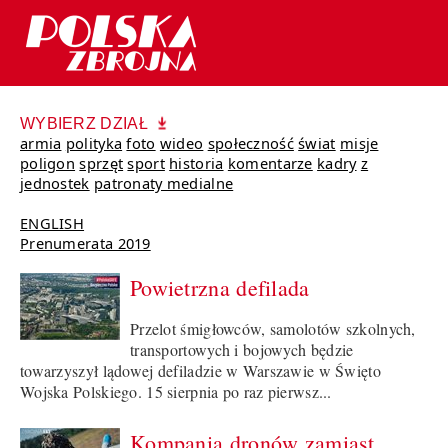
WYBIERZ DZIAŁ
armia
polityka
foto
wideo
społeczność
świat
misje
poligon
sprzęt
sport
historia
komentarze
kadry
z
jednostek
patronaty medialne
ENGLISH
Prenumerata 2019
Powietrzna defilada
Przelot śmigłowców, samolotów szkolnych,
transportowych i bojowych będzie
towarzyszył lądowej defiladzie w Warszawie w Święto
Wojska Polskiego. 15 sierpnia po raz pierwsz...
Kompania dronów zamiast