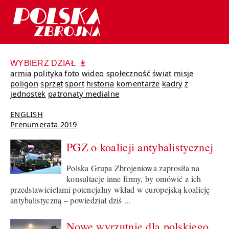
WYBIERZ DZIAŁ
armia
polityka
foto
wideo
społeczność
świat
misje
poligon
sprzęt
sport
historia
komentarze
kadry
z
jednostek
patronaty medialne
ENGLISH
Prenumerata 2019
PGZ o koalicji antybalistycznej
Polska Grupa Zbrojeniowa zaprosiła na
konsultacje inne firmy, by omówić z ich
przedstawicielami potencjalny wkład w europejską koalicję
antybalistyczną – powiedział dziś ...
Nowe wyrzutnie dla polskiego