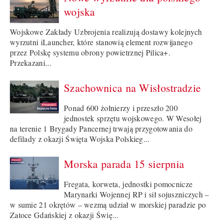
wojska
Wojskowe Zakłady Uzbrojenia realizują dostawy kolejnych
wyrzutni iLauncher, które stanowią element rozwijanego
przez Polskę systemu obrony powietrznej Pilica+.
Przekazani...
Szachownica na Wisłostradzie
Ponad 600 żołnierzy i przeszło 200
jednostek sprzętu wojskowego. W Wesołej
na terenie 1 Brygady Pancernej trwają przygotowania do
defilady z okazji Święta Wojska Polskieg...
Morska parada 15 sierpnia
Fregata, korweta, jednostki pomocnicze
Marynarki Wojennej RP i sił sojuszniczych –
w sumie 21 okrętów – wezmą udział w morskiej paradzie po
Zatoce Gdańskiej z okazji Świę...