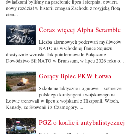
świadkami byliśmy na przełomie lipca i sierpnia, otwiera
nowy rozdział w historii zmagań Zachodu z rosyjską flotą
cien...
Coraz więcej Alpha Scramble
Liczba alarmowych poderwań myśliwców
NATO na wschodniej flance Sojuszu
drastycznie wzrosła. Jak poinformowało Połączone
Dowództwo Sił NATO w Brunssum, w lipcu 2026 roku o...
Gorący lipiec PKW Łotwa
Szkolenie taktyczne i ogniowe – żołnierze
polskiego kontyngentu wojskowego na
Łotwie trenowali w lipcu z wojskami z Hiszpanii, Włoch,
Kanady, ze Słowenii i z Czarnogóry. ...
PGZ o koalicji antybalistycznej