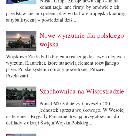
Polska Grupa Zbrojeniowa zaprosiła na
konsultacje inne firmy, by omówić z ich
przedstawicielami potencjalny wkład w europejską koalicję
antybalistyczną – powiedział dziś ...
Nowe wyrzutnie dla polskiego
wojska
Wojskowe Zakłady Uzbrojenia realizują dostawy kolejnych
wyrzutni iLauncher, które stanowią element rozwijanego
przez Polskę systemu obrony powietrznej Pilica+.
Przekazani...
Szachownica na Wisłostradzie
Ponad 600 żołnierzy i przeszło 200
jednostek sprzętu wojskowego. W Wesołej
na terenie 1 Brygady Pancernej trwają przygotowania do
defilady z okazji Święta Wojska Polskieg...