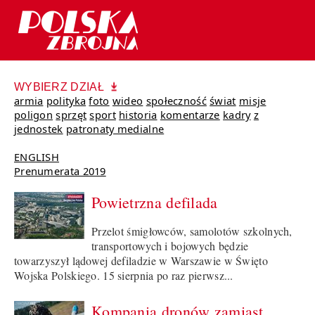
WYBIERZ DZIAŁ
armia
polityka
foto
wideo
społeczność
świat
misje
poligon
sprzęt
sport
historia
komentarze
kadry
z
jednostek
patronaty medialne
ENGLISH
Prenumerata 2019
Powietrzna defilada
Przelot śmigłowców, samolotów szkolnych,
transportowych i bojowych będzie
towarzyszył lądowej defiladzie w Warszawie w Święto
Wojska Polskiego. 15 sierpnia po raz pierwsz...
Kompania dronów zamiast