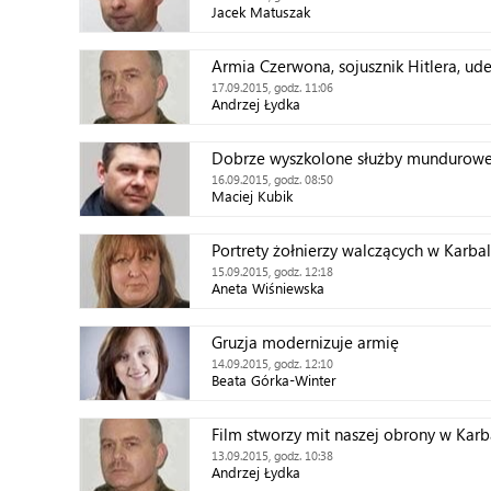
Jacek Matuszak
Armia Czerwona, sojusznik Hitlera, ude
17.09.2015, godz. 11:06
Andrzej Łydka
Dobrze wyszkolone służby mundurowe 
16.09.2015, godz. 08:50
Maciej Kubik
Portrety żołnierzy walczących w Karbal
15.09.2015, godz. 12:18
Aneta Wiśniewska
Gruzja modernizuje armię
14.09.2015, godz. 12:10
Beata Górka-Winter
Film stworzy mit naszej obrony w Karb
13.09.2015, godz. 10:38
Andrzej Łydka