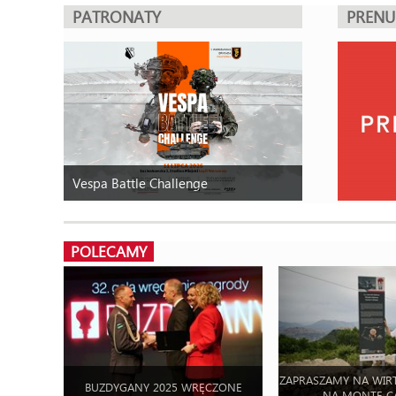
PATRONATY
PREN
Vespa Battle Challenge
POLECAMY
ZAPRASZAMY NA WIR
BUZDYGANY 2025 WRĘCZONE
NA MONTE C