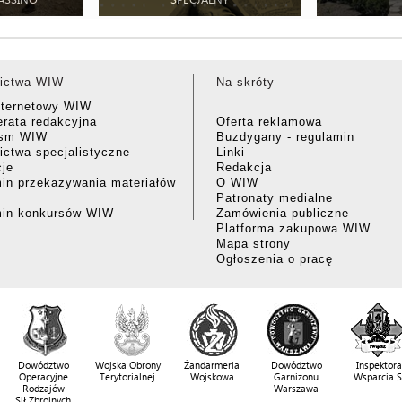
ictwa WIW
Na skróty
nternetowy WIW
rata redakcyjna
Oferta reklamowa
ism WIW
Buzdygany - regulamin
ctwa specjalistyczne
Linki
cje
Redakcja
in przekazywania materiałów
O WIW
Patronaty medialne
min konkursów WIW
Zamówienia publiczne
Platforma zakupowa WIW
Mapa strony
Ogłoszenia o pracę
Dowództwo
Wojska Obrony
Żandarmeria
Dowództwo
Inspektora
Operacyjne
Terytorialnej
Wojskowa
Garnizonu
Wsparcia 
Rodzajów
Warszawa
Sił Zbrojnych