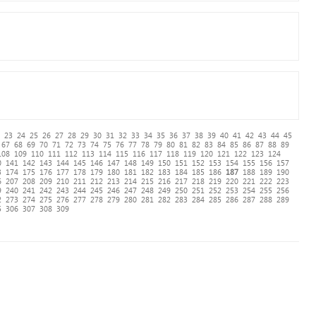
23
24
25
26
27
28
29
30
31
32
33
34
35
36
37
38
39
40
41
42
43
44
45
67
68
69
70
71
72
73
74
75
76
77
78
79
80
81
82
83
84
85
86
87
88
89
108
109
110
111
112
113
114
115
116
117
118
119
120
121
122
123
124
0
141
142
143
144
145
146
147
148
149
150
151
152
153
154
155
156
157
3
174
175
176
177
178
179
180
181
182
183
184
185
186
187
188
189
190
6
207
208
209
210
211
212
213
214
215
216
217
218
219
220
221
222
223
9
240
241
242
243
244
245
246
247
248
249
250
251
252
253
254
255
256
2
273
274
275
276
277
278
279
280
281
282
283
284
285
286
287
288
289
5
306
307
308
309