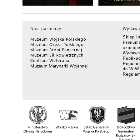
Nasi partnerzy
Wydawn
Sklep I
Muzeum Wojska Polskiego
Prenume
Muzeum Oręża Polskiego
czasop
Muzeum Broni Pancernej
Wydawni
Muzeum Sił Powietrznych
Publika
Centrum Weterana
Regulam
Muzeum Marynarki Wojennej
do WIW
Regula
Ministerstwo
Wojsko Polskie
Sztab Generalny
Dowództwo
Obrony Narodowej
Wojska Polskiego
Generalne
Rodzajów Sił
Zbrojnych