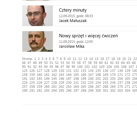
Cztery minuty
12.09.2015, godz. 08:33
Jacek Matuszak
Nowy sprzęt i więcej ćwiczeń
11.09.2015, godz. 12:05
Jarosław Mika
Strona:
1
2
3
4
5
6
7
8
9
10
11
12
13
14
15
16
17
18
19
20
21
22
46
47
48
49
50
51
52
53
54
55
56
57
58
59
60
61
62
63
64
65
66
90
91
92
93
94
95
96
97
98
99
100
101
102
103
104
105
106
107
125
126
127
128
129
130
131
132
133
134
135
136
137
138
139
14
158
159
160
161
162
163
164
165
166
167
168
169
170
171
172
17
191
192
193
194
195
196
197
198
199
200
201
202
203
204
205
20
224
225
226
227
228
229
230
231
232
233
234
235
236
237
238
23
257
258
259
260
261
262
263
264
265
266
267
268
269
270
271
27
290
291
292
293
294
295
296
297
298
299
300
301
302
303
304
30