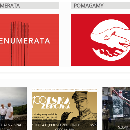
UMERATA
POMAGAMY
TUALNY SPACER
STO LAT „POLSKI ZBROJNEJ” - SERWIS
SZLAK
ASSINO
SPECJALNY