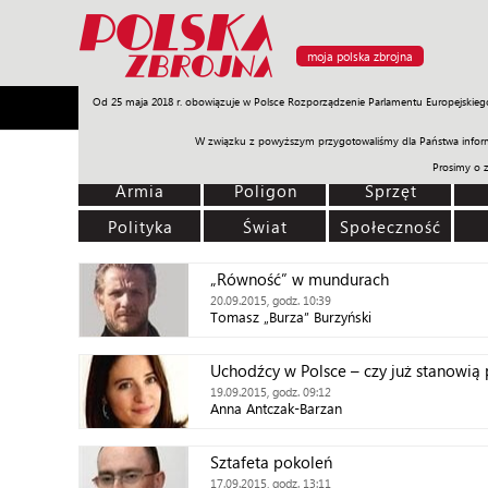
moja polska zbrojna
Od 25 maja 2018 r. obowiązuje w Polsce Rozporządzenie Parlamentu Europejskieg
Armia
Poligon
Sprzęt
Misje
Polityka
Prawo
W związku z powyższym przygotowaliśmy dla Państwa inform
Prosimy o 
Armia
Poligon
Sprzęt
Polityka
Świat
Społeczność
„Równość” w mundurach
20.09.2015, godz. 10:39
Tomasz „Burza” Burzyński
Uchodźcy w Polsce – czy już stanowią
19.09.2015, godz. 09:12
Anna Antczak-Barzan
Sztafeta pokoleń
17.09.2015, godz. 13:11