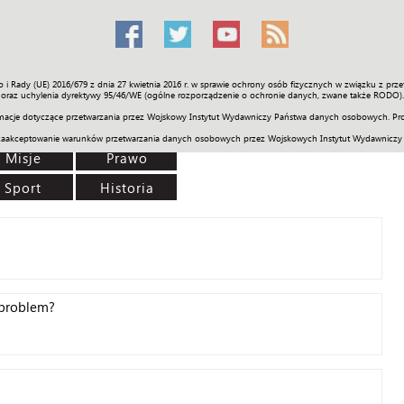
o i Rady (UE) 2016/679 z dnia 27 kwietnia 2016 r. w sprawie ochrony osób fizycznych w związku z 
Świat
Społeczność
Sport
Historia
Galerie
Wideo
ENGLI
oraz uchylenia dyrektywy 95/46/WE (ogólne rozporządzenie o ochronie danych, zwane także RODO).
acje dotyczące przetwarzania przez Wojskowy Instytut Wydawniczy Państwa danych osobowych. Pro
zaakceptowanie warunków przetwarzania danych osobowych przez Wojskowych Instytut Wydawniczy
Misje
Prawo
Sport
Historia
 problem?