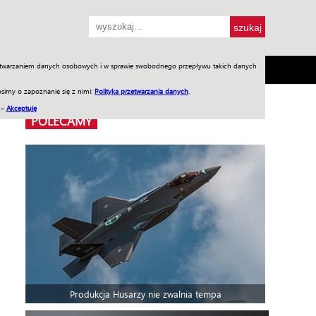
przetwarzaniem danych osobowych i w sprawie swobodnego przepływu takich danych
SH
SKLEP
Jednodniówki
Praca w WIW
simy o zapoznanie się z nimi:
Polityka przetwarzania danych
.
 –
Akceptuję
POLECAMY
Produkcja Husarzy nie zwalnia tempa