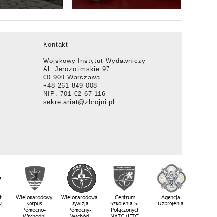
Kontakt
Wojskowy Instytut Wydawniczy
Al. Jerozolimskie 97
00-909 Warszawa
+48 261 849 008
NIP: 701-02-67-116
sekretariat@zbrojni.pl
t
Wielonarodowy
Wielonarodowa
Centrum
Agencja
SZ
Korpus
Dywizja
Szkolenia Sił
Uzbrojenia
Północno-
Północny-
Połączonych
Wschodni
Wschód
NATO (JFTC)