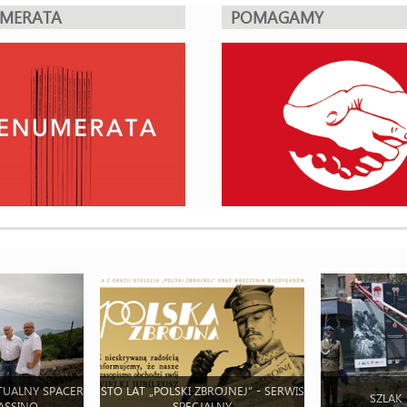
UMERATA
POMAGAMY
TUALNY SPACER
STO LAT „POLSKI ZBROJNEJ” - SERWIS
SZLAK
ASSINO
SPECJALNY