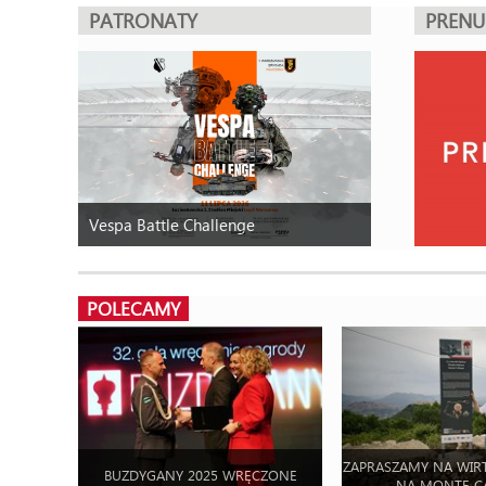
PATRONATY
PREN
Vespa Battle Challenge
POLECAMY
ZAPRASZAMY NA WIR
BUZDYGANY 2025 WRĘCZONE
NA MONTE C