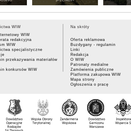
ictwa WIW
Na skróty
nternetowy WIW
rata redakcyjna
Oferta reklamowa
ism WIW
Buzdygany - regulamin
ctwa specjalistyczne
Linki
cje
Redakcja
in przekazywania materiałów
O WIW
Patronaty medialne
min konkursów WIW
Zamówienia publiczne
Platforma zakupowa WIW
Mapa strony
Ogłoszenia o pracę
Dowództwo
Wojska Obrony
Żandarmeria
Dowództwo
Inspektora
Operacyjne
Terytorialnej
Wojskowa
Garnizonu
Wsparcia 
Rodzajów
Warszawa
Sił Zbrojnych