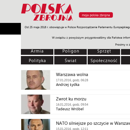
moja polska zbrojna
Od 25 maja 2018 r. obowiązuje w Polsce Rozporządzenie Parlamentu Europejskieg
Armia
Poligon
Sprzęt
Misje
Polityka
Prawo
W związku z powyższym przygotowaliśmy dla Państwa inform
Prosimy o 
Armia
Poligon
Sprzęt
Polityka
Świat
Społeczność
Warszawa wolna
17.01.2016, godz. 06:28
Andrzej Łydka
Zwrot ku morzu
16.01.2016, godz. 09:54
Tadeusz Wróbel
NATO silniejsze po szczycie w Warsza
15.01.2016, godz. 12:11