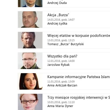
Andrzej Duda
Akcja „Burza”
14.01.2016, godz. 14:07
Andrzej Łydka
Więcej etatów w korpusie podoficeró
13.01.2016, godz. 13:15
Tomasz „Burza” Burzyński
Wszystko dla pań?
12.01.2016, godz. 14:00
Jarosław Rybak
Kampanie informacyjne Państwa Islam
11.01.2016, godz. 13:09
Anna Antczak-Barzan
Trzy miesiące rosyjskiej interwencji w S
10.01.2016, godz. 11:10
Anna Maria Dyner