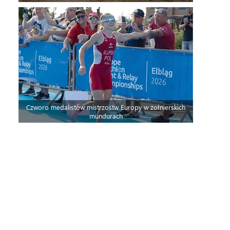
Czworo medalistów mistrzostw Europy w żołnierskich
mundurach