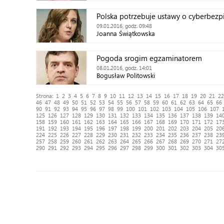
Polska potrzebuje ustawy o cyberbezp
09.01.2016, godz. 09:48
Joanna Świątkowska
Pogoda srogim egzaminatorem
08.01.2016, godz. 14:01
Bogusław Politowski
Strona:
1
2
3
4
5
6
7
8
9
10
11
12
13
14
15
16
17
18
19
20
21
22
46
47
48
49
50
51
52
53
54
55
56
57
58
59
60
61
62
63
64
65
66
90
91
92
93
94
95
96
97
98
99
100
101
102
103
104
105
106
107
125
126
127
128
129
130
131
132
133
134
135
136
137
138
139
14
158
159
160
161
162
163
164
165
166
167
168
169
170
171
172
17
191
192
193
194
195
196
197
198
199
200
201
202
203
204
205
20
224
225
226
227
228
229
230
231
232
233
234
235
236
237
238
23
257
258
259
260
261
262
263
264
265
266
267
268
269
270
271
27
290
291
292
293
294
295
296
297
298
299
300
301
302
303
304
30