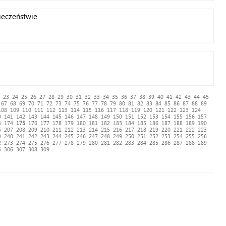
ieczeństwie
23
24
25
26
27
28
29
30
31
32
33
34
35
36
37
38
39
40
41
42
43
44
45
67
68
69
70
71
72
73
74
75
76
77
78
79
80
81
82
83
84
85
86
87
88
89
108
109
110
111
112
113
114
115
116
117
118
119
120
121
122
123
124
0
141
142
143
144
145
146
147
148
149
150
151
152
153
154
155
156
157
3
174
175
176
177
178
179
180
181
182
183
184
185
186
187
188
189
190
6
207
208
209
210
211
212
213
214
215
216
217
218
219
220
221
222
223
9
240
241
242
243
244
245
246
247
248
249
250
251
252
253
254
255
256
2
273
274
275
276
277
278
279
280
281
282
283
284
285
286
287
288
289
5
306
307
308
309