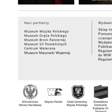
Nasi partnerzy
Wydawn
Sklep I
Muzeum Wojska Polskiego
Prenume
Muzeum Oręża Polskiego
czasop
Muzeum Broni Pancernej
Wydawni
Muzeum Sił Powietrznych
Publika
Centrum Weterana
Regulam
Muzeum Marynarki Wojennej
do WIW
Regula
Ministerstwo
Wojsko Polskie
Sztab Generalny
Dowództwo
Obrony Narodowej
Wojska Polskiego
Generalne
Rodzajów Sił
Zbrojnych