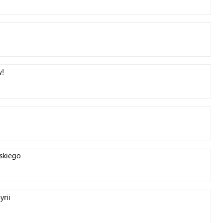
w!
skiego
yrii