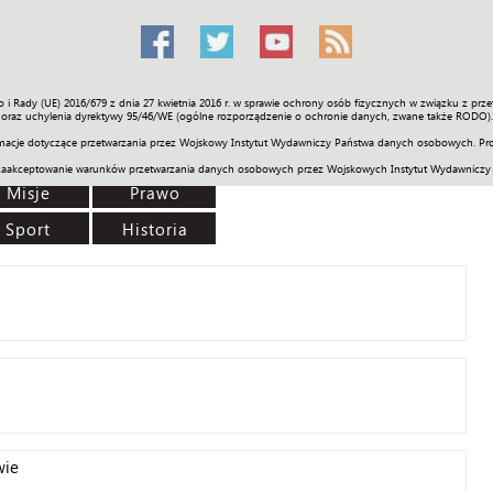
o i Rady (UE) 2016/679 z dnia 27 kwietnia 2016 r. w sprawie ochrony osób fizycznych w związku z 
Świat
Społeczność
Sport
Historia
Galerie
Wideo
ENGLI
oraz uchylenia dyrektywy 95/46/WE (ogólne rozporządzenie o ochronie danych, zwane także RODO).
acje dotyczące przetwarzania przez Wojskowy Instytut Wydawniczy Państwa danych osobowych. Pro
zaakceptowanie warunków przetwarzania danych osobowych przez Wojskowych Instytut Wydawniczy
Misje
Prawo
Sport
Historia
wie