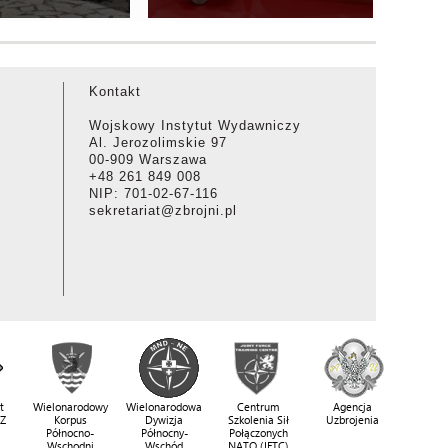
Kontakt
Wojskowy Instytut Wydawniczy
Al. Jerozolimskie 97
00-909 Warszawa
+48 261 849 008
NIP: 701-02-67-116
sekretariat@zbrojni.pl
t
Wielonarodowy
Wielonarodowa
Centrum
Agencja
SZ
Korpus
Dywizja
Szkolenia Sił
Uzbrojenia
Północno-
Północny-
Połączonych
Wschodni
Wschód
NATO (JFTC)