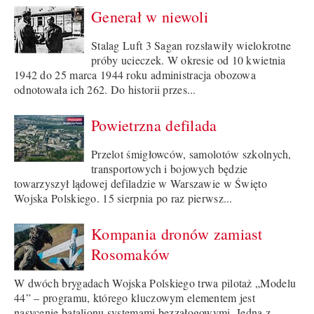
Generał w niewoli
Stalag Luft 3 Sagan rozsławiły wielokrotne
próby ucieczek. W okresie od 10 kwietnia
1942 do 25 marca 1944 roku administracja obozowa
odnotowała ich 262. Do historii przes...
Powietrzna defilada
Przelot śmigłowców, samolotów szkolnych,
transportowych i bojowych będzie
towarzyszył lądowej defiladzie w Warszawie w Święto
Wojska Polskiego. 15 sierpnia po raz pierwsz...
Kompania dronów zamiast
Rosomaków
W dwóch brygadach Wojska Polskiego trwa pilotaż „Modelu
44” – programu, którego kluczowym elementem jest
nasycenie batalionu systemami bezzałogowymi. Jedną z