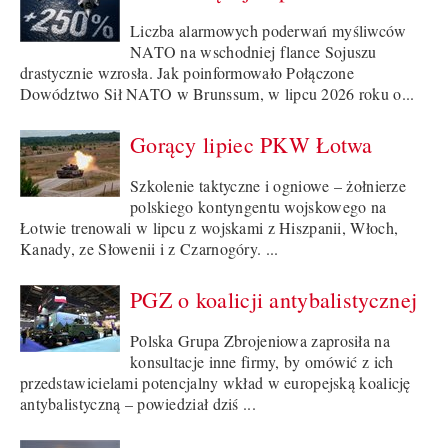
Liczba alarmowych poderwań myśliwców
NATO na wschodniej flance Sojuszu
drastycznie wzrosła. Jak poinformowało Połączone
Dowództwo Sił NATO w Brunssum, w lipcu 2026 roku o...
Gorący lipiec PKW Łotwa
Szkolenie taktyczne i ogniowe – żołnierze
polskiego kontyngentu wojskowego na
Łotwie trenowali w lipcu z wojskami z Hiszpanii, Włoch,
Kanady, ze Słowenii i z Czarnogóry. ...
PGZ o koalicji antybalistycznej
Polska Grupa Zbrojeniowa zaprosiła na
konsultacje inne firmy, by omówić z ich
przedstawicielami potencjalny wkład w europejską koalicję
antybalistyczną – powiedział dziś ...