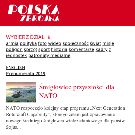
WYBIERZ DZIAŁ
armia
polityka
foto
wideo
społeczność
świat
misje
poligon
sprzęt
sport
historia
komentarze
kadry
z
jednostek
patronaty medialne
ENGLISH
Prenumerata 2019
Śmigłowiec przyszłości dla
NATO
NATO rozpoczęło kolejny etap programu „Next Generation
Rotorcraft Capability”, którego celem jest opracowanie
nowego średniego śmigłowca wielozadaniowego dla państw
Sojus...