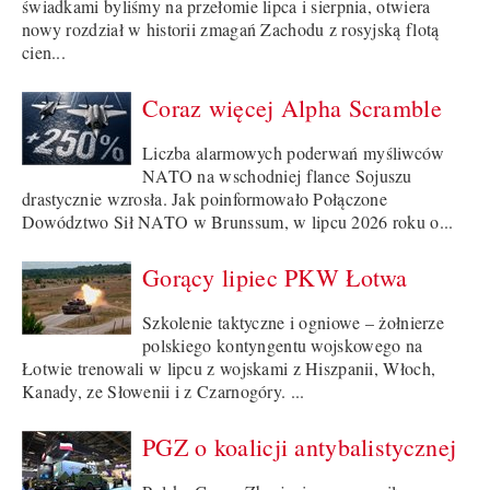
świadkami byliśmy na przełomie lipca i sierpnia, otwiera
nowy rozdział w historii zmagań Zachodu z rosyjską flotą
cien...
Coraz więcej Alpha Scramble
Liczba alarmowych poderwań myśliwców
NATO na wschodniej flance Sojuszu
drastycznie wzrosła. Jak poinformowało Połączone
Dowództwo Sił NATO w Brunssum, w lipcu 2026 roku o...
Gorący lipiec PKW Łotwa
Szkolenie taktyczne i ogniowe – żołnierze
polskiego kontyngentu wojskowego na
Łotwie trenowali w lipcu z wojskami z Hiszpanii, Włoch,
Kanady, ze Słowenii i z Czarnogóry. ...
PGZ o koalicji antybalistycznej