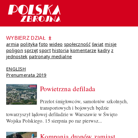
WYBIERZ DZIAŁ
armia
polityka
foto
wideo
społeczność
świat
misje
poligon
sprzęt
sport
historia
komentarze
kadry
z
jednostek
patronaty medialne
ENGLISH
Prenumerata 2019
Powietrzna defilada
Przelot śmigłowców, samolotów szkolnych,
transportowych i bojowych będzie
towarzyszył lądowej defiladzie w Warszawie w Święto
Wojska Polskiego. 15 sierpnia po raz pierwsz...
Kompania dronów zamiast