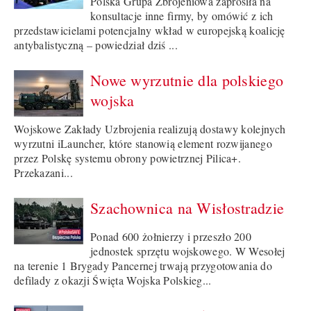
Polska Grupa Zbrojeniowa zaprosiła na
konsultacje inne firmy, by omówić z ich
przedstawicielami potencjalny wkład w europejską koalicję
antybalistyczną – powiedział dziś ...
Nowe wyrzutnie dla polskiego
wojska
Wojskowe Zakłady Uzbrojenia realizują dostawy kolejnych
wyrzutni iLauncher, które stanowią element rozwijanego
przez Polskę systemu obrony powietrznej Pilica+.
Przekazani...
Szachownica na Wisłostradzie
Ponad 600 żołnierzy i przeszło 200
jednostek sprzętu wojskowego. W Wesołej
na terenie 1 Brygady Pancernej trwają przygotowania do
defilady z okazji Święta Wojska Polskieg...