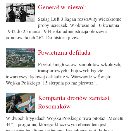
Generał w niewoli
Stalag Luft 3 Sagan rozsławiły wielokrotne
próby ucieczek. W okresie od 10 kwietnia
1942 do 25 marca 1944 roku administracja obozowa
odnotowała ich 262. Do historii przes...
Powietrzna defilada
Przelot śmigłowców, samolotów szkolnych,
transportowych i bojowych będzie
towarzyszył lądowej defiladzie w Warszawie w Święto
Wojska Polskiego. 15 sierpnia po raz pierwsz...
Kompania dronów zamiast
Rosomaków
W dwóch brygadach Wojska Polskiego trwa pilotaż „Modelu
44” – programu, którego kluczowym elementem jest
nasycenie batalionu systemami bezzałogowymi. Jedną z