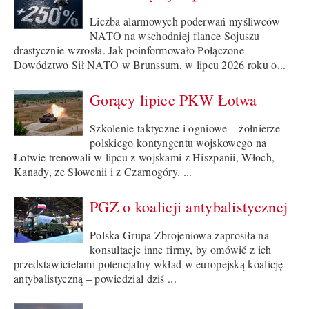
Liczba alarmowych poderwań myśliwców
NATO na wschodniej flance Sojuszu
drastycznie wzrosła. Jak poinformowało Połączone
Dowództwo Sił NATO w Brunssum, w lipcu 2026 roku o...
Gorący lipiec PKW Łotwa
Szkolenie taktyczne i ogniowe – żołnierze
polskiego kontyngentu wojskowego na
Łotwie trenowali w lipcu z wojskami z Hiszpanii, Włoch,
Kanady, ze Słowenii i z Czarnogóry. ...
PGZ o koalicji antybalistycznej
Polska Grupa Zbrojeniowa zaprosiła na
konsultacje inne firmy, by omówić z ich
przedstawicielami potencjalny wkład w europejską koalicję
antybalistyczną – powiedział dziś ...