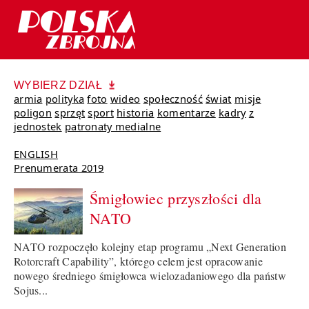
WYBIERZ DZIAŁ
armia
polityka
foto
wideo
społeczność
świat
misje
poligon
sprzęt
sport
historia
komentarze
kadry
z
jednostek
patronaty medialne
ENGLISH
Prenumerata 2019
Śmigłowiec przyszłości dla
NATO
NATO rozpoczęło kolejny etap programu „Next Generation
Rotorcraft Capability”, którego celem jest opracowanie
nowego średniego śmigłowca wielozadaniowego dla państw
Sojus...