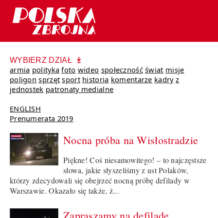
WYBIERZ DZIAŁ
armia
polityka
foto
wideo
społeczność
świat
misje
poligon
sprzęt
sport
historia
komentarze
kadry
z
jednostek
patronaty medialne
ENGLISH
Prenumerata 2019
Nocna próba na Wisłostradzie
Piękne! Coś niesamowitego! – to najczęstsze
słowa, jakie słyszeliśmy z ust Polaków,
którzy zdecydowali się obejrzeć nocną próbę defilady w
Warszawie. Okazało się także, ż...
Zapraszamy na defiladę