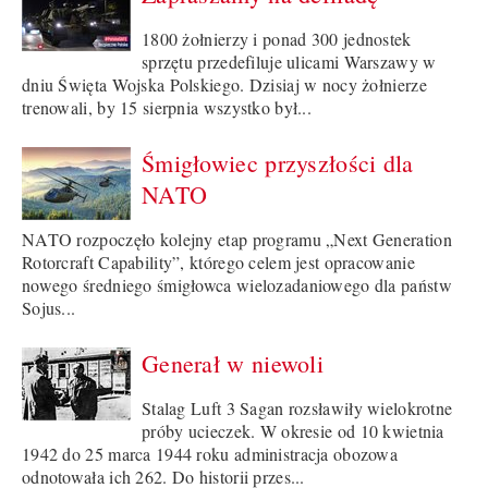
1800 żołnierzy i ponad 300 jednostek
sprzętu przedefiluje ulicami Warszawy w
dniu Święta Wojska Polskiego. Dzisiaj w nocy żołnierze
trenowali, by 15 sierpnia wszystko był...
Śmigłowiec przyszłości dla
NATO
NATO rozpoczęło kolejny etap programu „Next Generation
Rotorcraft Capability”, którego celem jest opracowanie
nowego średniego śmigłowca wielozadaniowego dla państw
Sojus...
Generał w niewoli
Stalag Luft 3 Sagan rozsławiły wielokrotne
próby ucieczek. W okresie od 10 kwietnia
1942 do 25 marca 1944 roku administracja obozowa
odnotowała ich 262. Do historii przes...