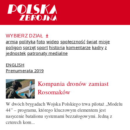
WYBIERZ DZIAŁ
armia
polityka
foto
wideo
społeczność
świat
misje
poligon
sprzęt
sport
historia
komentarze
kadry
z
jednostek
patronaty medialne
ENGLISH
Prenumerata 2019
Kompania dronów zamiast
Rosomaków
W dwóch brygadach Wojska Polskiego trwa pilotaż „Modelu
44” – programu, którego kluczowym elementem jest
nasycenie batalionu systemami bezzałogowymi. Jedną z
czterech kom...