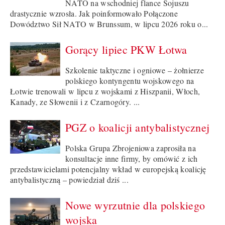
NATO na wschodniej flance Sojuszu
drastycznie wzrosła. Jak poinformowało Połączone
Dowództwo Sił NATO w Brunssum, w lipcu 2026 roku o...
Gorący lipiec PKW Łotwa
Szkolenie taktyczne i ogniowe – żołnierze
polskiego kontyngentu wojskowego na
Łotwie trenowali w lipcu z wojskami z Hiszpanii, Włoch,
Kanady, ze Słowenii i z Czarnogóry. ...
PGZ o koalicji antybalistycznej
Polska Grupa Zbrojeniowa zaprosiła na
konsultacje inne firmy, by omówić z ich
przedstawicielami potencjalny wkład w europejską koalicję
antybalistyczną – powiedział dziś ...
Nowe wyrzutnie dla polskiego
wojska