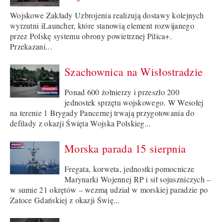
Wojskowe Zakłady Uzbrojenia realizują dostawy kolejnych
wyrzutni iLauncher, które stanowią element rozwijanego
przez Polskę systemu obrony powietrznej Pilica+.
Przekazani...
Szachownica na Wisłostradzie
Ponad 600 żołnierzy i przeszło 200
jednostek sprzętu wojskowego. W Wesołej
na terenie 1 Brygady Pancernej trwają przygotowania do
defilady z okazji Święta Wojska Polskieg...
Morska parada 15 sierpnia
Fregata, korweta, jednostki pomocnicze
Marynarki Wojennej RP i sił sojuszniczych –
w sumie 21 okrętów – wezmą udział w morskiej paradzie po
Zatoce Gdańskiej z okazji Świę...