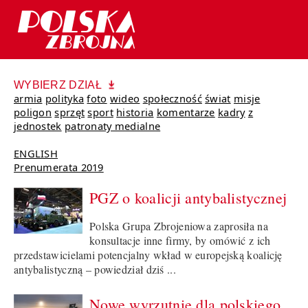
WYBIERZ DZIAŁ
armia
polityka
foto
wideo
społeczność
świat
misje
poligon
sprzęt
sport
historia
komentarze
kadry
z
jednostek
patronaty medialne
ENGLISH
Prenumerata 2019
PGZ o koalicji antybalistycznej
Polska Grupa Zbrojeniowa zaprosiła na
konsultacje inne firmy, by omówić z ich
przedstawicielami potencjalny wkład w europejską koalicję
antybalistyczną – powiedział dziś ...
Nowe wyrzutnie dla polskiego