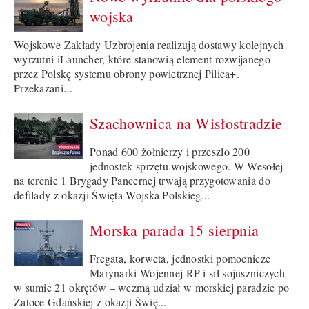
wojska
Wojskowe Zakłady Uzbrojenia realizują dostawy kolejnych
wyrzutni iLauncher, które stanowią element rozwijanego
przez Polskę systemu obrony powietrznej Pilica+.
Przekazani...
Szachownica na Wisłostradzie
Ponad 600 żołnierzy i przeszło 200
jednostek sprzętu wojskowego. W Wesołej
na terenie 1 Brygady Pancernej trwają przygotowania do
defilady z okazji Święta Wojska Polskieg...
Morska parada 15 sierpnia
Fregata, korweta, jednostki pomocnicze
Marynarki Wojennej RP i sił sojuszniczych –
w sumie 21 okrętów – wezmą udział w morskiej paradzie po
Zatoce Gdańskiej z okazji Świę...