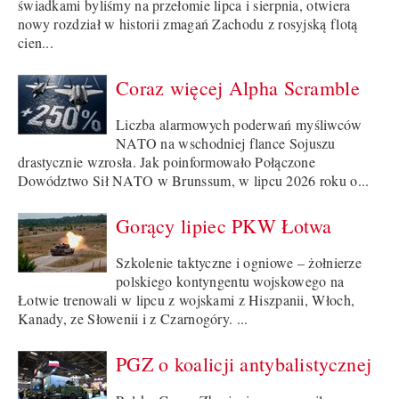
świadkami byliśmy na przełomie lipca i sierpnia, otwiera
nowy rozdział w historii zmagań Zachodu z rosyjską flotą
cien...
Coraz więcej Alpha Scramble
Liczba alarmowych poderwań myśliwców
NATO na wschodniej flance Sojuszu
drastycznie wzrosła. Jak poinformowało Połączone
Dowództwo Sił NATO w Brunssum, w lipcu 2026 roku o...
Gorący lipiec PKW Łotwa
Szkolenie taktyczne i ogniowe – żołnierze
polskiego kontyngentu wojskowego na
Łotwie trenowali w lipcu z wojskami z Hiszpanii, Włoch,
Kanady, ze Słowenii i z Czarnogóry. ...
PGZ o koalicji antybalistycznej