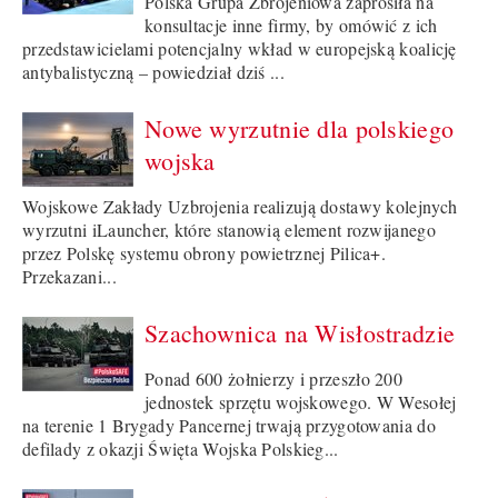
Polska Grupa Zbrojeniowa zaprosiła na
konsultacje inne firmy, by omówić z ich
przedstawicielami potencjalny wkład w europejską koalicję
antybalistyczną – powiedział dziś ...
Nowe wyrzutnie dla polskiego
wojska
Wojskowe Zakłady Uzbrojenia realizują dostawy kolejnych
wyrzutni iLauncher, które stanowią element rozwijanego
przez Polskę systemu obrony powietrznej Pilica+.
Przekazani...
Szachownica na Wisłostradzie
Ponad 600 żołnierzy i przeszło 200
jednostek sprzętu wojskowego. W Wesołej
na terenie 1 Brygady Pancernej trwają przygotowania do
defilady z okazji Święta Wojska Polskieg...