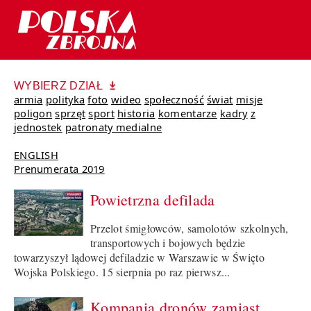
WYBIERZ DZIAŁ
armia
polityka
foto
wideo
społeczność
świat
misje
poligon
sprzęt
sport
historia
komentarze
kadry
z
jednostek
patronaty medialne
ENGLISH
Prenumerata 2019
Powietrzna defilada
Przelot śmigłowców, samolotów szkolnych,
transportowych i bojowych będzie
towarzyszył lądowej defiladzie w Warszawie w Święto
Wojska Polskiego. 15 sierpnia po raz pierwsz...
Kompania dronów zamiast